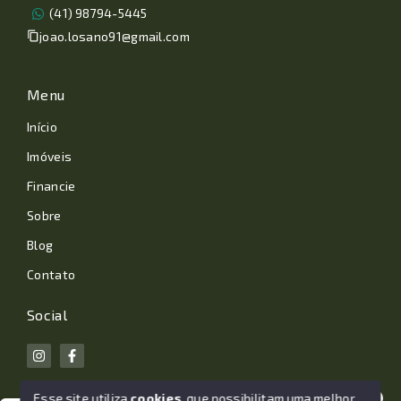
(41) 98794-5445
joao.losano91@gmail.com
Menu
Início
Imóveis
Financie
Sobre
Blog
Contato
Social
Esse site utiliza
cookies
, que possibilitam uma melhor