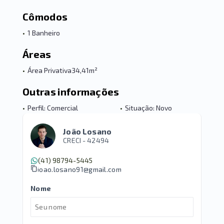
Cômodos
•
1 Banheiro
Áreas
•
Área Privativa
34,41m²
Outras informações
•
Perfil: Comercial
•
Situação: Novo
João Losano
CRECI -
42494
(41) 98794-5445
joao.losano91@gmail.com
Nome