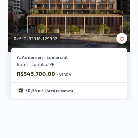
Ref.:
O-82918-129902
A. Andersen - Comercial
Batel - Curitiba/PR
R$543.700,00
/ 
VENDA
30,35 m²
(
Área Privativa
)