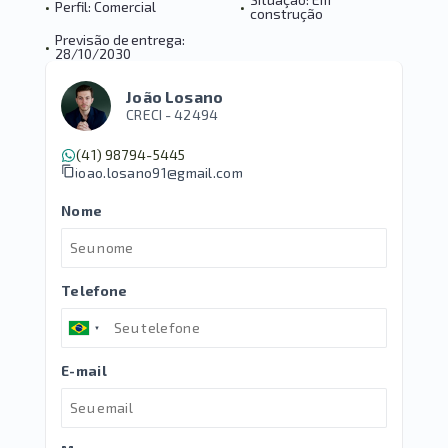
•
Perfil: Comercial
•
construção
Previsão de entrega:
•
28/10/2030
João Losano
CRECI -
42494
(41) 98794-5445
joao.losano91@gmail.com
Nome
Telefone
E-mail