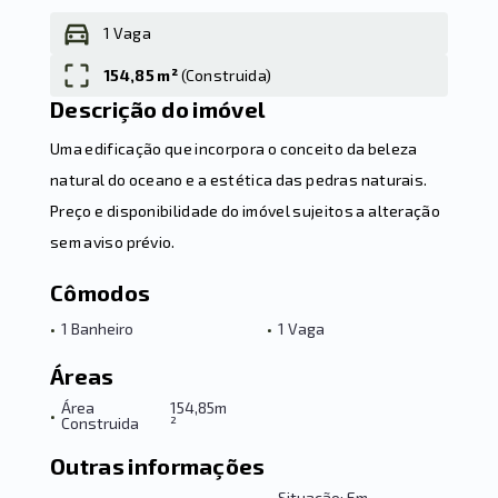
1 Vaga
154,85 m²
(
Construida
)
Leaflet
Descrição do imóvel
Uma edificação que incorpora o conceito da beleza
natural do oceano e a estética das pedras naturais.
Preço e disponibilidade do imóvel sujeitos a alteração
sem aviso prévio.
Cômodos
•
1 Banheiro
•
1 Vaga
Áreas
Área
154,85m
•
Construida
²
Outras informações
Situação: Em