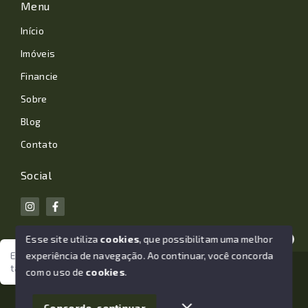
Menu
Início
Imóveis
Financie
Sobre
Blog
Contato
Social
Esse site utiliza
cookies
, que possibilitam uma melhor
experiência de navegação.
Ao continuar, você concorda
Estamos aqui para te ajudar. Vamos juntos nessa jornada
tão importante da sua vida?
© Copyright 2026 - João Losano Corretor de Imóveis -
com o uso de
cookies
.
Todos os direitos reservados
1
Concordo, continuar