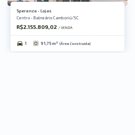
Speranza - Lojas
Centro - Balneário Camboriú/SC
R$2.155.809,02
/ 
VENDA
1
91,75 m²
(
Área Construida
)