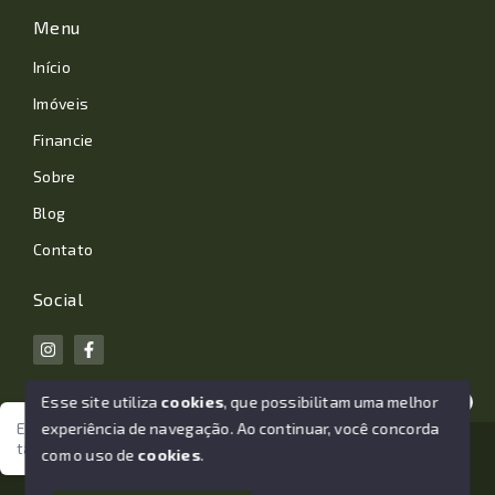
Menu
Início
Imóveis
Financie
Sobre
Blog
Contato
Social
Esse site utiliza
cookies
, que possibilitam uma melhor
experiência de navegação.
Ao continuar, você concorda
Estamos aqui para te ajudar. Vamos juntos nessa jornada
tão importante da sua vida?
© Copyright 2026 - João Losano Corretor de Imóveis -
com o uso de
cookies
.
Todos os direitos reservados
1