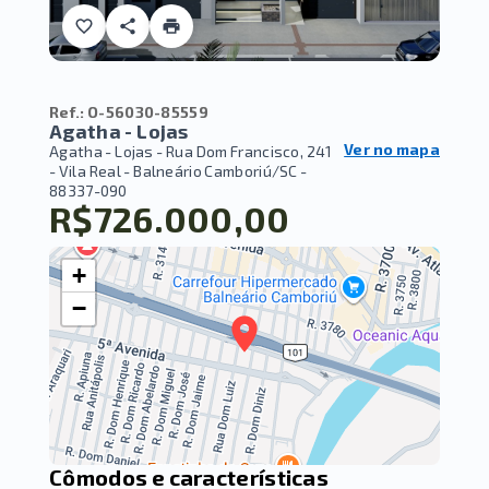
Ref.:
O-56030-85559
Agatha - Lojas
Ver no mapa
Agatha - Lojas -
Rua Dom Francisco, 241
- Vila Real - Balneário Camboriú/SC
-
88337-090
R$726.000,00
+
−
Cômodos e características