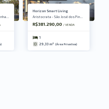
Horizon Smart Living
São Pedro - São José dos Pinhais/PR
Aristocrata - São José dos Pinhais/PR
R$381.290,00
A
/ 
VENDA
1
29,33 m²
a
)
(
Área Privativa
)