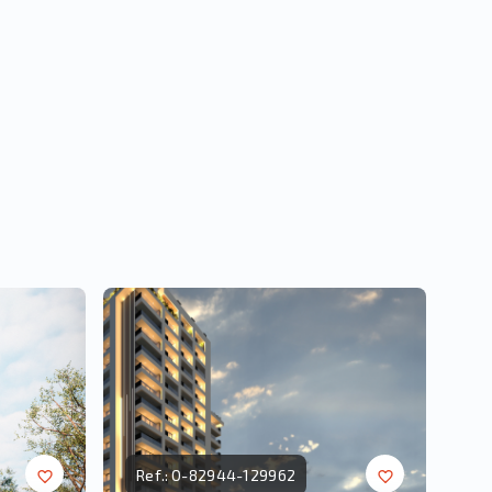
Ref.:
O-82944-129962