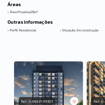
Áreas
•
Área Privativa
28m²
Outras informações
•
Perfil: Residencial
•
Situação: Em construção
Ref.:
O-64621-99323
Ref.:
O-