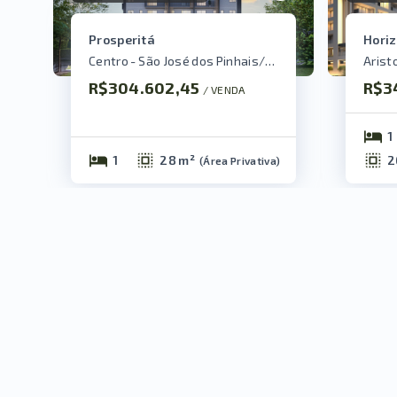
Prosperitá
Horiz
Centro - São José dos Pinhais/PR
R$304.602,45
R$3
/ 
VENDA
1
1
28 m²
2
(
Área Privativa
)