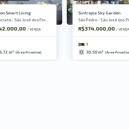
on Smart Living
Sintropia Sky Garden
Aristocrata - São José dos Pinhais/PR
42.000,00
R$374.000,00
/ 
VENDA
/ 
VEND
1
6,72 m²
30,50 m²
(
Área Privativa
)
(
Área Privativ