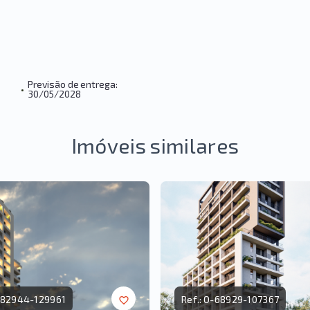
Previsão de entrega:
•
30/05/2028
Imóveis similares
82944-129961
Ref.:
O-68929-107367