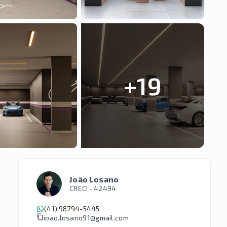
+
19
João Losano
CRECI -
42494
(41) 98794-5445
joao.losano91@gmail.com