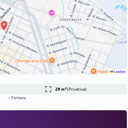
Leaflet
28 m²
(
Privativa
)
•
Portaria