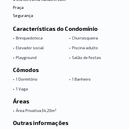
Praça
Segurança
Características do Condomínio
•
Brinquedoteca
•
Churrasqueira
•
Elevador social
•
Piscina adulto
•
Playground
•
Salão de festas
Cômodos
•
1 Dormitório
•
1 Banheiro
•
1 Vaga
Áreas
•
Área Privativa
34,20m²
Outras informações