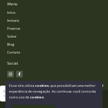
Menu
Início
Imóveis
Financie
Sobre
Blog
Contato
Social
Esse site utiliza
cookies
, que possibilitam uma melhor
experiência de navegação.
Ao continuar, você concorda
Estamos aqui para te ajudar. Vamos juntos nessa jornada
tão importante da sua vida?
© Copyright 2026 - João Losano Corretor de Imóveis -
com o uso de
cookies
.
Todos os direitos reservados
1