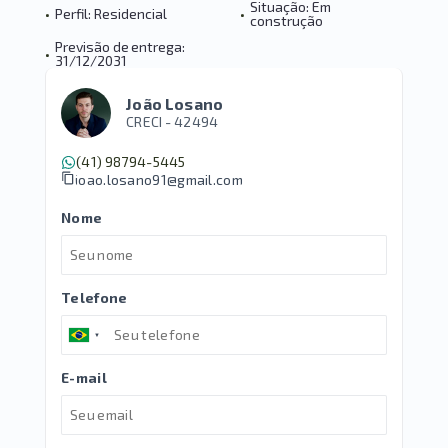
Situação: Em
•
Perfil: Residencial
•
construção
Previsão de entrega:
•
31/12/2031
João Losano
CRECI -
42494
(41) 98794-5445
joao.losano91@gmail.com
Nome
Telefone
E-mail