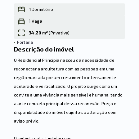
1
Dormitório
1 Vaga
Leaflet
34,20 m²
(
Privativa
)
•
Portaria
Descrição do imóvel
O Residencial Princípia nasceu da necessidade de
reconectar a arquitetura com as pessoas em uma
região marcada por um crescimento intensamente
acelerado e verticalizado. O projeto surge como um
convite a uma vivência mais sensível e humana, tendo
a arte como elo principal dessa reconexão. Preço e
disponibilidade do imóvel sujeitos a alteração sem
aviso prévio.
O imóvel conta também com: