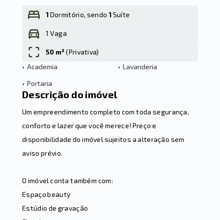
1
Dormitório, sendo
1
Suíte
1 Vaga
Leaflet
50 m²
(
Privativa
)
•
Academia
•
Lavanderia
•
Portaria
Descrição do imóvel
Um empreendimento completo com toda segurança,
conforto e lazer que você merece! Preço e
disponibilidade do imóvel sujeitos a alteração sem
aviso prévio.
O imóvel conta também com:
Espaço beauty
Estúdio de gravação