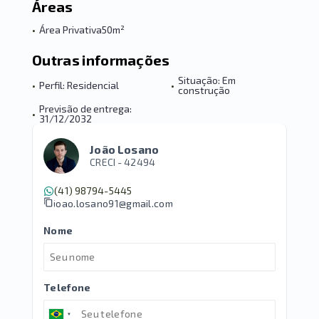
Áreas
•
Área Privativa
50m²
Outras informações
Situação: Em
•
Perfil: Residencial
•
construção
Previsão de entrega:
•
31/12/2032
João Losano
CRECI -
42494
(41) 98794-5445
joao.losano91@gmail.com
Nome
Telefone