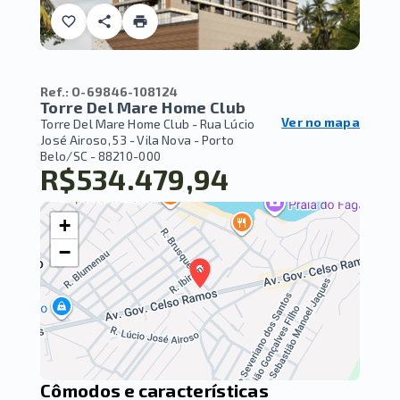
Ref.:
O-69846-108124
Torre Del Mare Home Club
Ver no mapa
Torre Del Mare Home Club -
Rua Lúcio
José Airoso, 53 - Vila Nova - Porto
Belo/SC
- 88210-000
R$534.479,94
+
−
Cômodos e características