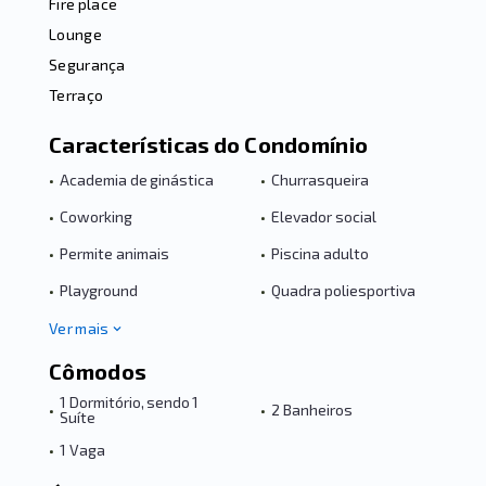
Fire place
Lounge
Segurança
Terraço
Características do Condomínio
•
Academia de ginástica
•
Churrasqueira
•
Coworking
•
Elevador social
•
Permite animais
•
Piscina adulto
•
Playground
•
Quadra poliesportiva
Ver mais
Cômodos
1 Dormitório, sendo 1
•
•
2 Banheiros
Suíte
•
1 Vaga