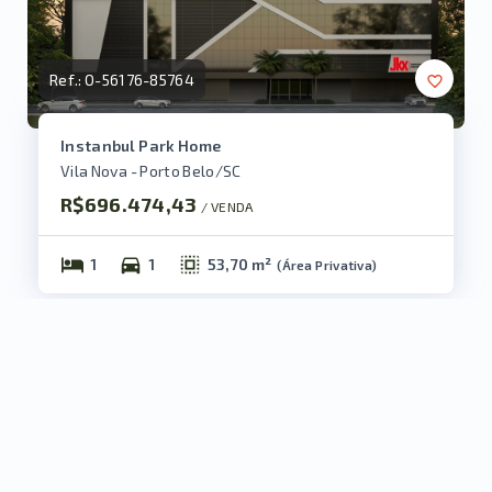
Ref.:
O-56176-85764
Instanbul Park Home
Vila Nova - Porto Belo/SC
R$696.474,43
/ 
VENDA
1
1
53,70 m²
(
Área Privativa
)