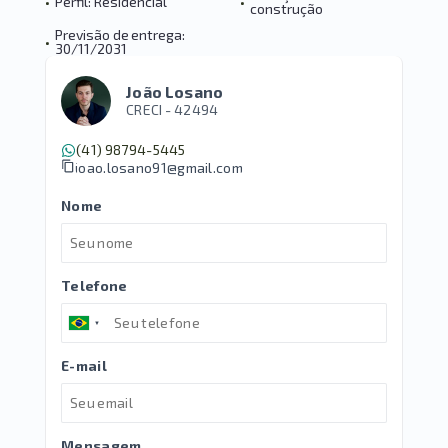
•
Perfil: Residencial
•
construção
Previsão de entrega:
•
30/11/2031
João Losano
CRECI -
42494
(41) 98794-5445
joao.losano91@gmail.com
Nome
Telefone
E-mail
Mensagem