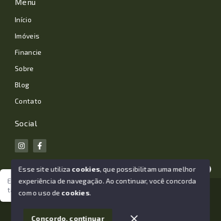
Menu
Início
Imóveis
Financie
Sobre
Blog
Contato
Social
Esse site utiliza
cookies
, que possibilitam uma melhor
experiência de navegação.
Ao continuar, você concorda
Estamos aqui para te ajudar. Vamos juntos nessa jornada
tão importante da sua vida?
© Copyright 2026 - João Losano Corretor de Imóveis -
com o uso de
cookies
.
Todos os direitos reservados
1
Concordo, continuar
SITE PARA IMOBILIARIA