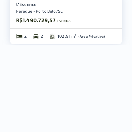
L'Essence
Perequê - Porto Belo/SC
R$1.490.729,57
/ 
VENDA
2
2
102,91 m²
(
Área Privativa
)