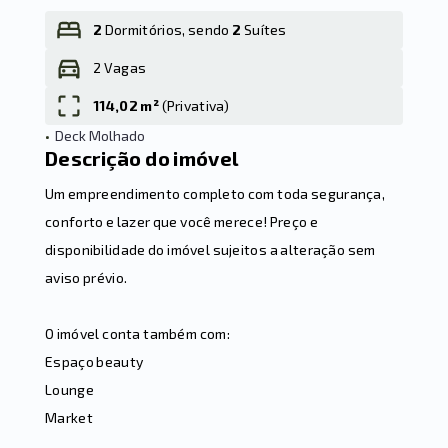
2
Dormitórios, sendo
2
Suítes
2 Vagas
Leaflet
114,02 m²
(
Privativa
)
•
Deck Molhado
Descrição do imóvel
Um empreendimento completo com toda segurança,
conforto e lazer que você merece! Preço e
disponibilidade do imóvel sujeitos a alteração sem
aviso prévio.
O imóvel conta também com:
Espaço beauty
Lounge
Market