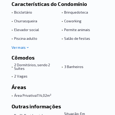
Características do Condomínio
•
Bicicletário
•
Brinquedoteca
•
Churrasqueira
•
Coworking
•
Elevador social
•
Permite animais
•
Piscina adulto
•
Salão de festas
Ver mais
Cômodos
2 Dormitórios, sendo 2
•
•
3 Banheiros
Suítes
•
2 Vagas
Áreas
•
Área Privativa
114,02m²
Outras informações
Situação: Em