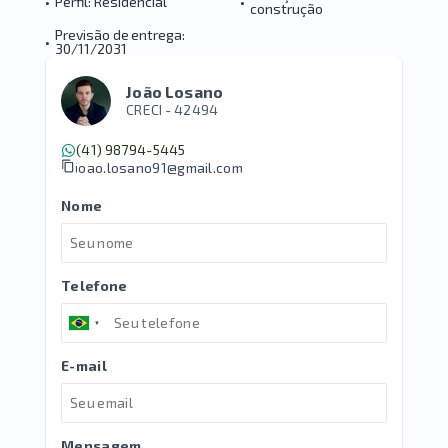
•
Perfil: Residencial
•
construção
Previsão de entrega:
•
30/11/2031
João Losano
CRECI -
42494
(41) 98794-5445
joao.losano91@gmail.com
Nome
Telefone
E-mail
Mensagem