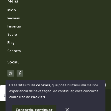
Menu
Início
Imóveis
Financie
Sobre
Blog
Contato
Social
Esse site utiliza
cookies
, que possibilitam uma melhor
experiência de navegação.
Ao continuar, você concorda
Estamos aqui para te ajudar. Vamos juntos nessa jornada
tão importante da sua vida?
© Copyright 2026 - João Losano Corretor de Imóveis -
com o uso de
cookies
.
Todos os direitos reservados
1
Concordo, continuar
SITE PARA IMOBILIARIA