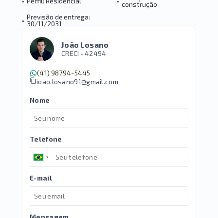
•
Perfil: Residencial
•
construção
Previsão de entrega:
•
30/11/2031
João Losano
CRECI -
42494
(41) 98794-5445
joao.losano91@gmail.com
Nome
Telefone
E-mail
Mensagem