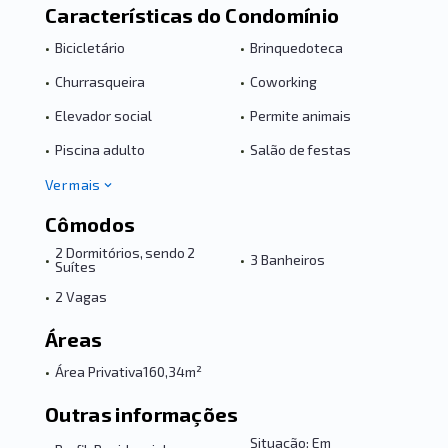
Características do Condomínio
•
Bicicletário
•
Brinquedoteca
•
Churrasqueira
•
Coworking
•
Elevador social
•
Permite animais
•
Piscina adulto
•
Salão de festas
Ver mais
Cômodos
2 Dormitórios, sendo 2
•
•
3 Banheiros
Suítes
•
2 Vagas
Áreas
•
Área Privativa
160,34m²
Outras informações
Situação: Em