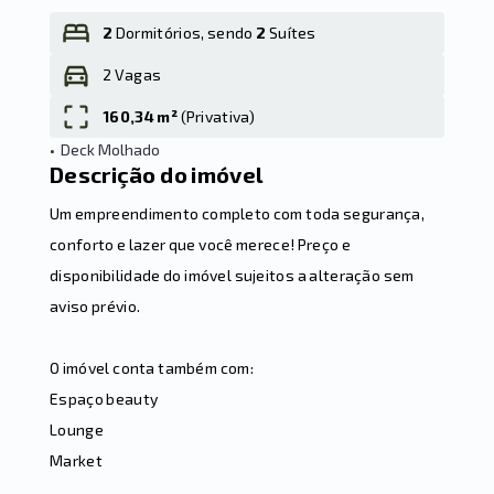
2
Dormitórios, sendo
2
Suítes
2 Vagas
Leaflet
160,34 m²
(
Privativa
)
•
Deck Molhado
Descrição do imóvel
Um empreendimento completo com toda segurança,
conforto e lazer que você merece! Preço e
disponibilidade do imóvel sujeitos a alteração sem
aviso prévio.
O imóvel conta também com:
Espaço beauty
Lounge
Market