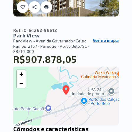
Ref.:
O-64262-98612
Park View
Ver no mapa
Park View -
Avenida Governador Celso
Ramos, 2167 - Perequê - Porto Belo/SC
-
88210-000
R$907.878,05
+
−
Cômodos e características