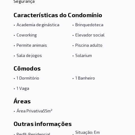
Segurança
Características do Condomínio
•
Academia de ginástica
•
Brinquedoteca
•
Coworking
•
Elevador social
•
Permite animais
•
Piscina adulto
•
Sala de jogos
•
Solarium
Cômodos
•
1 Dormitório
•
1 Banheiro
•
1 Vaga
Áreas
•
Área Privativa
55m²
Outras informações
Situação: Em
•
Perfil: Residencial
•