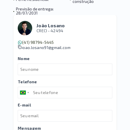
construção
Previsão de entrega:
•
28/07/2031
João Losano
CRECI -
42494
(41) 98794-5445
joao.losano91@gmail.com
Nome
Telefone
E-mail
Mensagem