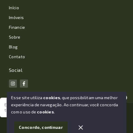
Início
Imóveis
Financie
Sobre
Blog
Contato
Social
Esse site utiliza
cookies
, que possibilitam uma melhor
experiência de navegação.
Ao continuar, você concorda
Estamos aqui para te ajudar. Vamos juntos nessa jornada
tão importante da sua vida?
© Copyright 2026 - João Losano Corretor de Imóveis -
com o uso de
cookies
.
Todos os direitos reservados
1
Concordo, continuar
SITE PARA IMOBILIARIA