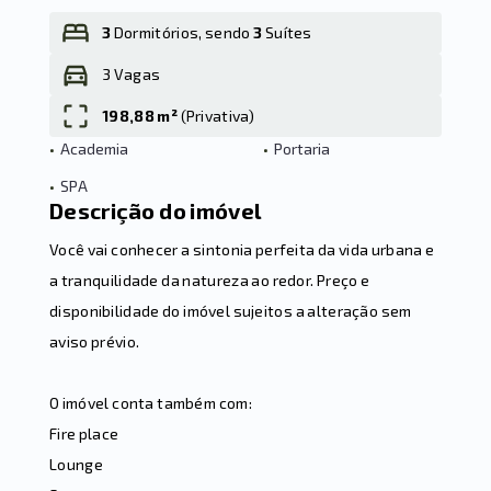
3
Dormitórios, sendo
3
Suítes
3 Vagas
Leaflet
198,88 m²
(
Privativa
)
•
Academia
•
Portaria
•
SPA
Descrição do imóvel
Você vai conhecer a sintonia perfeita da vida urbana e
a tranquilidade da natureza ao redor. Preço e
disponibilidade do imóvel sujeitos a alteração sem
aviso prévio.
O imóvel conta também com:
Fire place
Lounge