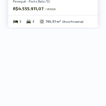
Perequê - Porto Belo/SC
R$4.555.911,07
/ 
VENDA
3
3
196,91 m²
(
Área Privativa
)