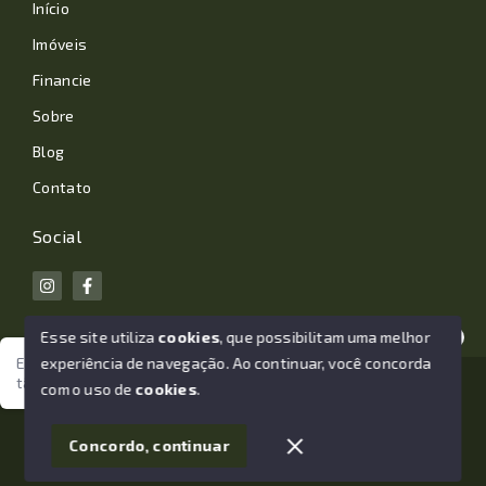
Início
Imóveis
Financie
Sobre
Blog
Contato
Social
Esse site utiliza
cookies
, que possibilitam uma melhor
experiência de navegação.
Ao continuar, você concorda
Estamos aqui para te ajudar. Vamos juntos nessa jornada
tão importante da sua vida?
© Copyright 2026 - João Losano Corretor de Imóveis -
com o uso de
cookies
.
Todos os direitos reservados
1
Concordo, continuar
SITE PARA IMOBILIARIA