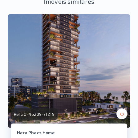
Imóveis similares
Ref.:
O-46209-71219
Hera Phacz Home