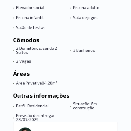
•
Elevador social
•
Piscina adulto
•
Piscina infantil
•
Sala de jogos
•
Salão de festas
Cômodos
2 Dormitórios, sendo 2
•
•
3 Banheiros
Suítes
•
2 Vagas
Áreas
•
Área Privativa
84,28m²
Outras informações
Situação: Em
•
Perfil: Residencial
•
construção
Previsão de entrega:
•
28/07/2029