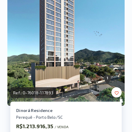
Ref.:
O-76018-117893
Dinorá Residence
Perequê - Porto Belo/SC
R$1.213.916,35
/ 
VENDA