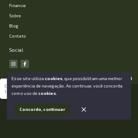
Financie
Sobre
Blog
Contato
Social
Esse site utiliza
cookies
, que possibilitam uma melhor
experiência de navegação.
Ao continuar, você concorda
Estamos aqui para te ajudar. Vamos juntos nessa jornada
tão importante da sua vida?
© Copyright 2026 - João Losano Corretor de Imóveis -
com o uso de
cookies
.
Todos os direitos reservados
1
Concordo, continuar
SITE PARA IMOBILIARIA