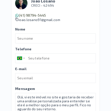
João Losano
CRECI -
42494
(41) 98794-5445
joao.losano91@gmail.com
Nome
Telefone
E-mail
Mensagem