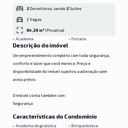
2
Dormitórios, sendo
2
Suítes
2 Vagas
Leaflet
84,28 m²
(
Privativa
)
•
Academia
•
Portaria
Descrição do imóvel
Um empreendimento completo com toda segurança,
conforto e lazer que você merece. Preço e
disponibilidade do imóvel sujeitos a alteração sem
aviso prévio.
O imóvel conta também com:
Segurança
Características do Condomínio
•
Academia de ginástica
•
Brinquedoteca