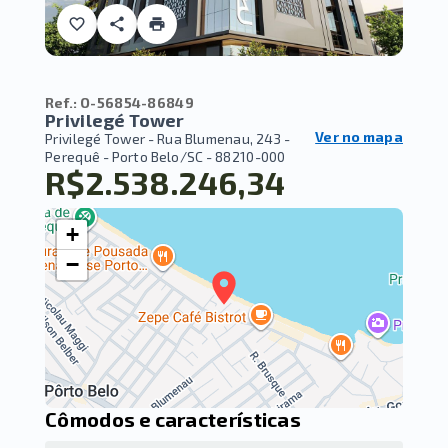
Ref.:
O-56854-86849
Privilegé Tower
Ver no mapa
Privilegé Tower -
Rua Blumenau, 243 -
Perequê - Porto Belo/SC
- 88210-000
R$2.538.246,34
+
−
Cômodos e características