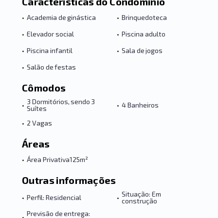
Características do Condomínio
•
Academia de ginástica
•
Brinquedoteca
•
Elevador social
•
Piscina adulto
•
Piscina infantil
•
Sala de jogos
•
Salão de festas
Cômodos
3 Dormitórios, sendo 3
•
•
4 Banheiros
Suítes
•
2 Vagas
Áreas
•
Área Privativa
125m²
Outras informações
Situação: Em
•
Perfil: Residencial
•
construção
Previsão de entrega:
•