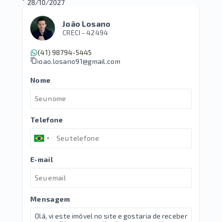
28/10/2027
João Losano
CRECI -
42494
(41) 98794-5445
joao.losano91@gmail.com
Nome
Telefone
E-mail
Mensagem