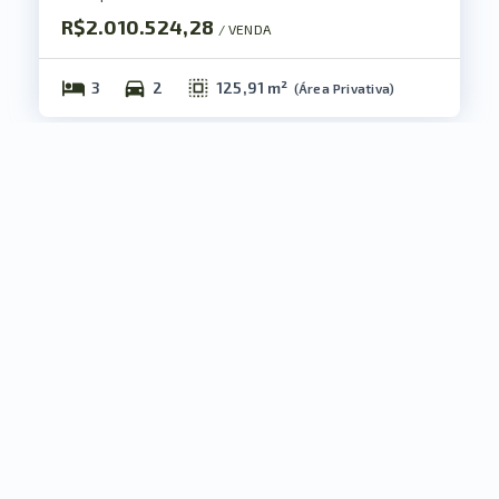
R$2.010.524,28
/ 
VENDA
3
2
125,91 m²
(
Área Privativa
)