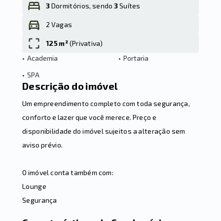
3
Dormitórios, sendo
3
Suítes
2 Vagas
Leaflet
125 m²
(
Privativa
)
•
Academia
•
Portaria
•
SPA
Descrição do imóvel
Um empreendimento completo com toda segurança,
conforto e lazer que você merece. Preço e
disponibilidade do imóvel sujeitos a alteração sem
aviso prévio.
O imóvel conta também com:
Lounge
Segurança