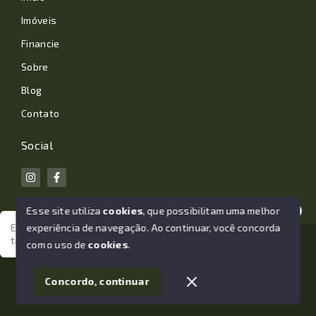
Imóveis
Financie
Sobre
Blog
Contato
Social
Esse site utiliza
cookies
, que possibilitam uma melhor
experiência de navegação.
Ao continuar, você concorda
Estamos aqui para te ajudar. Vamos juntos nessa jornada
tão importante da sua vida?
© Copyright 2026 - João Losano Corretor de Imóveis -
com o uso de
cookies
.
Todos os direitos reservados
1
Concordo, continuar
SITE PARA IMOBILIARIA