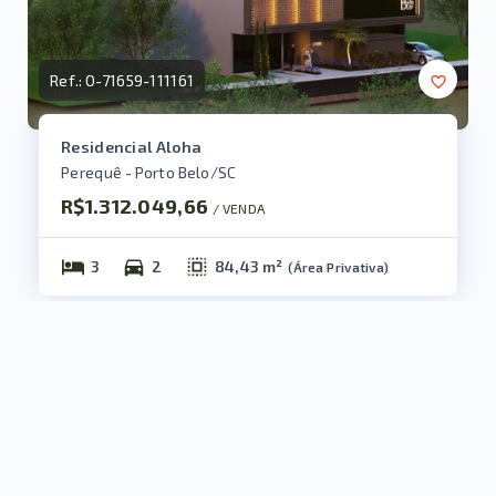
Ref.:
O-71659-111161
Residencial Aloha
Perequê - Porto Belo/SC
R$1.312.049,66
/ 
VENDA
3
2
84,43 m²
(
Área Privativa
)