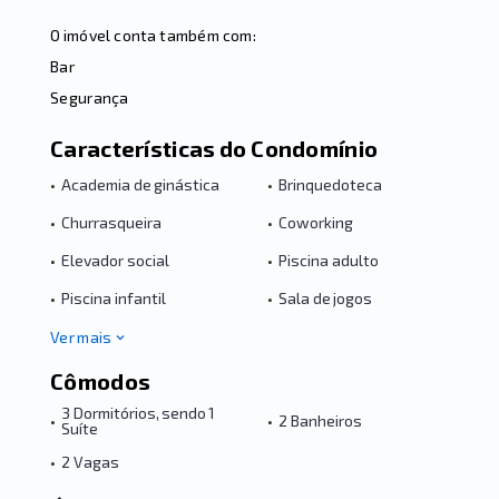
O imóvel conta também com:
Bar
Segurança
Características do Condomínio
•
Academia de ginástica
•
Brinquedoteca
•
Churrasqueira
•
Coworking
•
Elevador social
•
Piscina adulto
•
Piscina infantil
•
Sala de jogos
Ver mais
Cômodos
3 Dormitórios, sendo 1
•
•
2 Banheiros
Suíte
•
2 Vagas