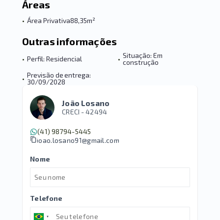
Áreas
•
Área Privativa
88,35m²
Outras informações
Situação: Em
•
Perfil: Residencial
•
construção
Previsão de entrega:
•
30/09/2028
João Losano
CRECI -
42494
(41) 98794-5445
joao.losano91@gmail.com
Nome
Telefone