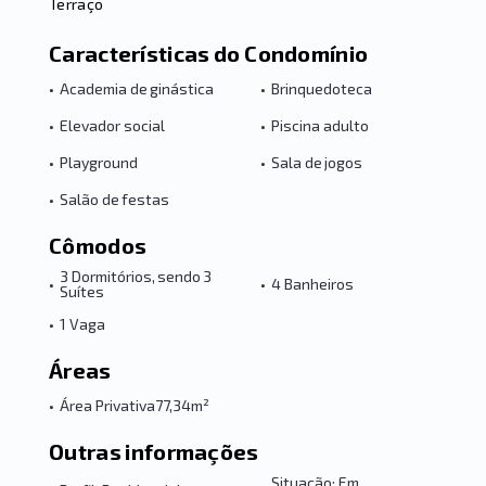
Terraço
Características do Condomínio
•
Academia de ginástica
•
Brinquedoteca
•
Elevador social
•
Piscina adulto
•
Playground
•
Sala de jogos
•
Salão de festas
Cômodos
3 Dormitórios, sendo 3
•
•
4 Banheiros
Suítes
•
1 Vaga
Áreas
•
Área Privativa
77,34m²
Outras informações
Situação: Em