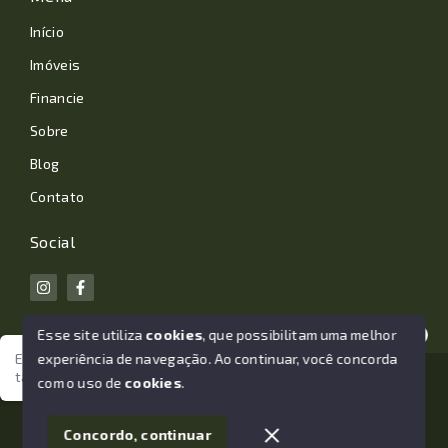
Início
Imóveis
Financie
Sobre
Blog
Contato
Social
Esse site utiliza
cookies
, que possibilitam uma melhor
experiência de navegação.
Ao continuar, você concorda
Estamos aqui para te ajudar. Vamos juntos nessa jornada
tão importante da sua vida?
© Copyright 2026 - João Losano Corretor de Imóveis -
com o uso de
cookies
.
Todos os direitos reservados
1
Concordo, continuar
SITE PARA IMOBILIARIA