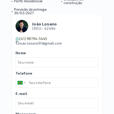
•
Perfil: Residencial
•
construção
Previsão de entrega:
•
30/03/2027
João Losano
CRECI -
42494
(41) 98794-5445
joao.losano91@gmail.com
Nome
Telefone
E-mail
Mensagem