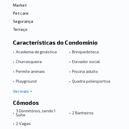
Market
Pet care
Segurança
Terraço
Características do Condomínio
•
Academia de ginástica
•
Brinquedoteca
•
Churrasqueira
•
Elevador social
•
Permite animais
•
Piscina adulto
•
Playground
•
Quadra poliesportiva
Ver mais
Cômodos
3 Dormitórios, sendo 1
•
•
2 Banheiros
Suíte
•
2 Vagas