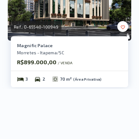
Ref.:
O-65540-100949
Magnific Palace
Morretes - Itapema/SC
R$899.000,00
/ 
VENDA
3
2
70 m²
(
Área Privativa
)