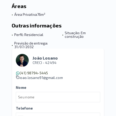
Áreas
•
Área Privativa
76m²
Outras informações
Situação: Em
•
Perfil: Residencial
•
construção
Previsão de entrega:
•
31/07/2032
João Losano
CRECI -
42494
(41) 98794-5445
joao.losano91@gmail.com
Nome
Telefone