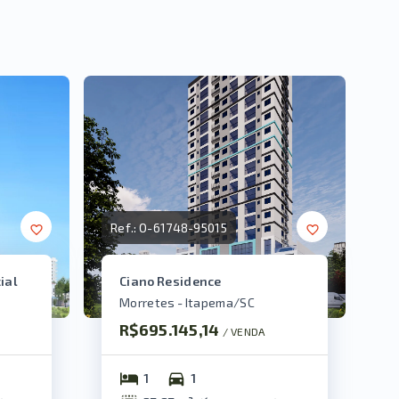
Ref.:
O-61748-95015
ial
Ciano Residence
Morretes - Itapema/SC
R$695.145,14
/ 
VENDA
1
1