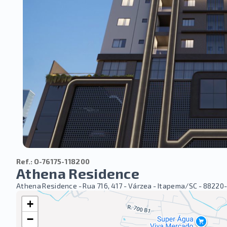
Ref.:
O-76175-118200
Athena Residence
Athena Residence -
Rua 716, 417 - Várzea - Itapema/SC
- 88220
+
−