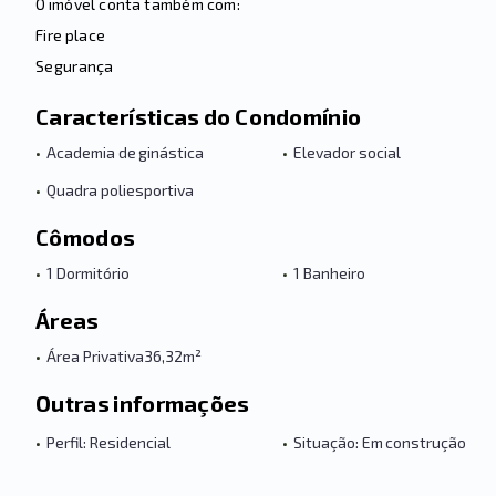
O imóvel conta também com:
Fire place
Segurança
Características do Condomínio
•
Academia de ginástica
•
Elevador social
•
Quadra poliesportiva
Cômodos
•
1 Dormitório
•
1 Banheiro
Áreas
•
Área Privativa
36,32m²
Outras informações
•
Perfil: Residencial
•
Situação: Em construção