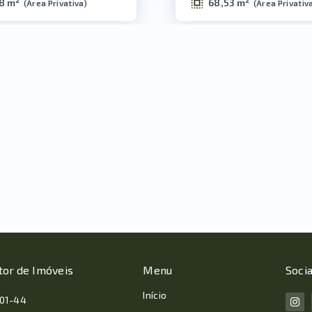
8 m²
68,53 m²
(
Área Privativa
)
(
Área Privativ
tor de Imóveis
Menu
Socia
Início
001-44