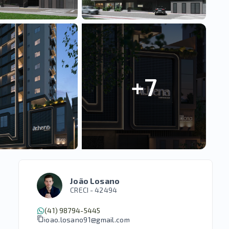
+
7
João Losano
CRECI -
42494
(41) 98794-5445
joao.losano91@gmail.com