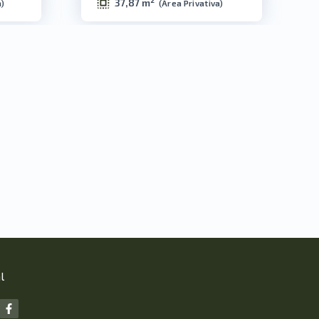
37,87 m²
a
)
(
Área Privativa
)
l