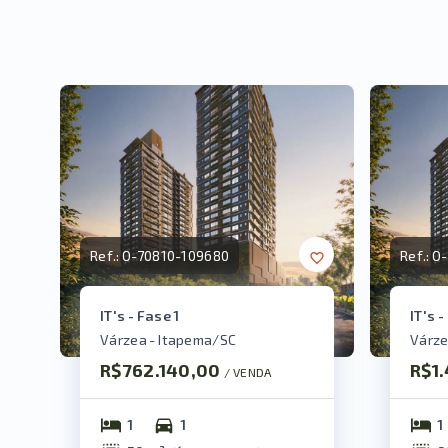
Ref.:
O-70810-109680
Ref.:
O-
IT's - Fase 1
IT's -
Várzea - Itapema/SC
Várze
R$762.140,00
R$1
/ 
VENDA
1
1
1