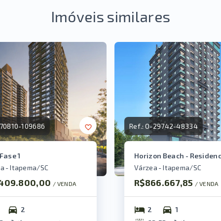
Imóveis similares
70810-109686
Ref.:
O-29742-48334
 Fase 1
Horizon Beach - Residenc
a - Itapema/SC
Várzea - Itapema/SC
.409.800,00
R$866.667,85
/ 
VENDA
/ 
VENDA
2
2
1