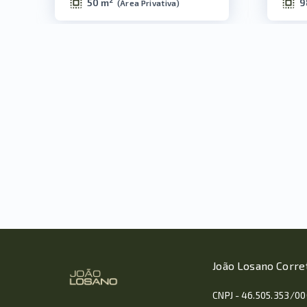
50 m²
9
(
Área Privativa
)
João Losano Corre
CNPJ - 46.505.353/0