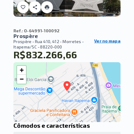
Ref.:
O-64991-100092
Prospère
Ver no mapa
Prospère -
Rua 410, 412 - Morretes -
Itapema/SC
- 88220-000
R$832.266,66
+
−
Cômodos e características