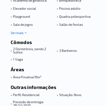
•
Academia de ginástica
•
Brinquedoteca
•
Elevador social
•
Piscina adulto
•
Playground
•
Quadra poliesportiva
•
Sala de jogos
•
Salão de festas
Ver mais
Cômodos
2 Dormitórios, sendo 2
•
•
3 Banheiros
Suítes
•
1 Vaga
Áreas
•
Área Privativa
70m²
Outras informações
•
Perfil: Residencial
•
Situação: Novo
Previsão de entrega:
•
28/12/2025