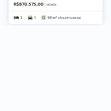
R$870.575,00
/ 
VENDA
2
1
69 m²
(
Área Privativa
)