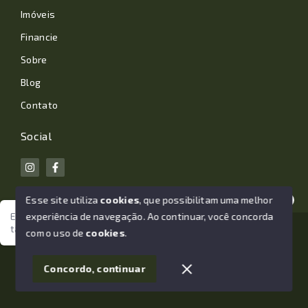
Imóveis
Financie
Sobre
Blog
Contato
Social
Esse site utiliza
cookies
, que possibilitam uma melhor
experiência de navegação.
Ao continuar, você concorda
Estamos aqui para te ajudar. Vamos juntos nessa jornada
tão importante da sua vida?
© Copyright 2026 - João Losano Corretor de Imóveis -
com o uso de
cookies
.
Todos os direitos reservados
1
Concordo, continuar
SITE PARA IMOBILIARIA