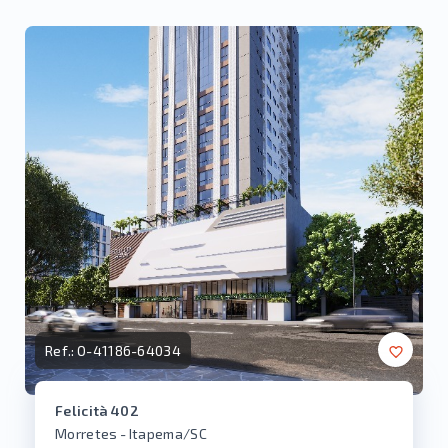
Ref.:
O-41186-64034
Felicità 402
Morretes - Itapema/SC