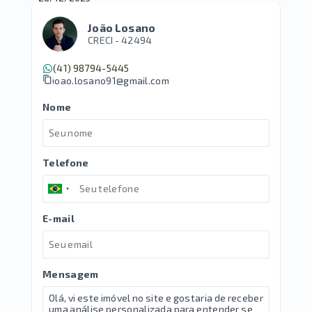
João Losano
CRECI -
42494
(41) 98794-5445
joao.losano91@gmail.com
Nome
Telefone
E-mail
Mensagem