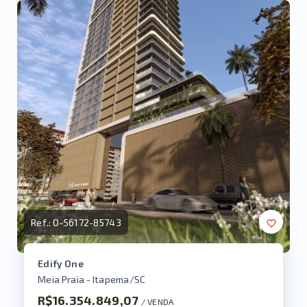
Ref.:
O-56172-85743
Edify One
Meia Praia - Itapema/SC
R$16.354.849,07
/ 
VENDA