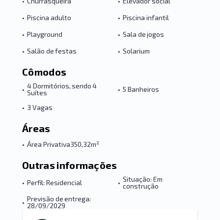
•
Churrasqueira
•
Elevador social
•
Piscina adulto
•
Piscina infantil
•
Playground
•
Sala de jogos
•
Salão de festas
•
Solarium
Cômodos
4 Dormitórios, sendo 4
•
•
5 Banheiros
Suítes
•
3 Vagas
Áreas
•
Área Privativa
350,32m²
Outras informações
Situação: Em
•
Perfil: Residencial
•
construção
Previsão de entrega:
•
28/09/2029