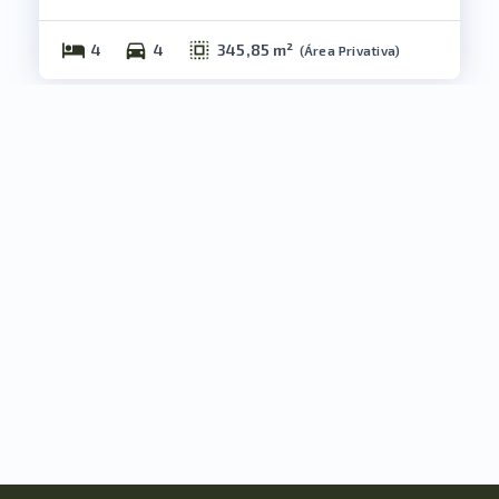
4
4
345,85 m²
(
Área Privativa
)