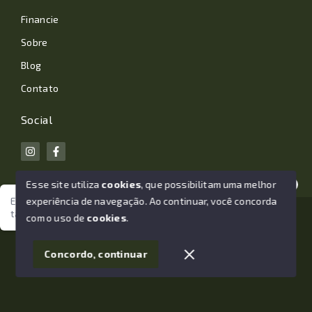
Financie
Sobre
Blog
Contato
Social
Esse site utiliza
cookies
, que possibilitam uma melhor
experiência de navegação.
Ao continuar, você concorda
Estamos aqui para te ajudar. Vamos juntos nessa jornada
tão importante da sua vida?
© Copyright 2026 - João Losano Corretor de Imóveis -
com o uso de
cookies
.
Todos os direitos reservados
1
Concordo, continuar
SITE PARA IMOBILIARIA