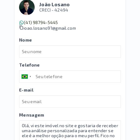
João Losano
CRECI -
42494
(41) 98794-5445
joao.losano91@gmail.com
Nome
Telefone
E-mail
Mensagem