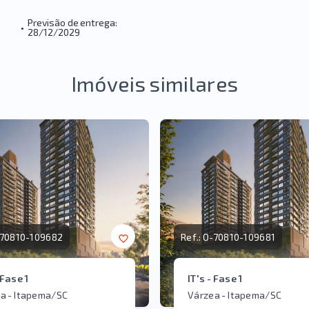
Previsão de entrega:
•
28/12/2029
Imóveis similares
70810-109682
Ref.:
O-70810-109681
 Fase 1
IT's - Fase 1
a - Itapema/SC
Várzea - Itapema/SC