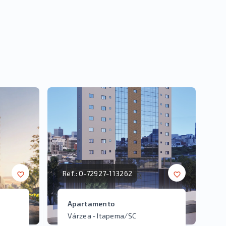
Ref.:
O-72927-113262
Apartamento
Várzea - Itapema/SC