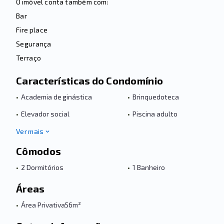
O imóvel conta também com:
Bar
Fire place
Segurança
Terraço
Características do Condomínio
•
Academia de ginástica
•
Brinquedoteca
•
Elevador social
•
Piscina adulto
Ver mais
Cômodos
•
2 Dormitórios
•
1 Banheiro
Áreas
•
Área Privativa
56m²