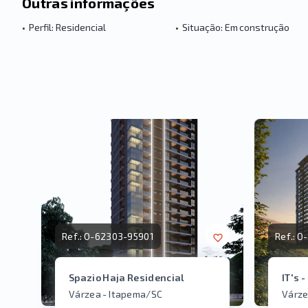
Outras informações
•
Perfil: Residencial
•
Situação: Em construção
Ref.:
O-62303-95901
Ref.:
O-
Spazio Haja Residencial
IT's -
Várzea - Itapema/SC
Várze