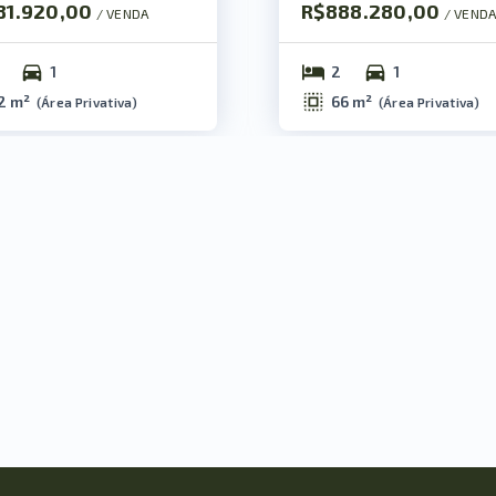
81.920,00
R$888.280,00
/ 
VENDA
/ 
VEND
1
2
1
2 m²
66 m²
(
Área Privativa
)
(
Área Privativa
)