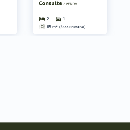
Consulte
A
/ 
VENDA
2
1
65 m²
(
Área Privativa
)