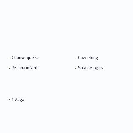
•
Churrasqueira
•
Coworking
•
Piscina infantil
•
Sala de jogos
•
1 Vaga