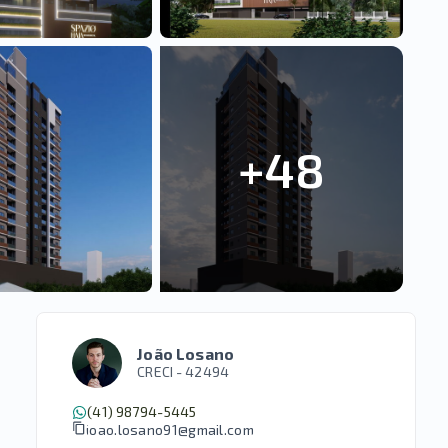
+
48
João Losano
CRECI -
42494
(41) 98794-5445
joao.losano91@gmail.com