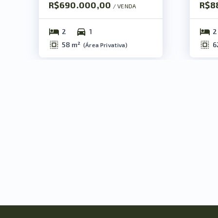
R$690.000,00
R$8
/ 
VENDA
2
1
2
58 m²
6
(
Área Privativa
)