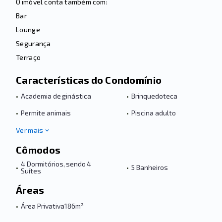
O imóvel conta também com:
Bar
Lounge
Segurança
Terraço
Características do Condomínio
•
Academia de ginástica
•
Brinquedoteca
•
Permite animais
•
Piscina adulto
Ver mais
Cômodos
4 Dormitórios, sendo 4
•
•
5 Banheiros
Suítes
Áreas
•
Área Privativa
186m²