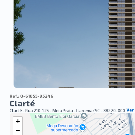
Ref.:
O-61855-95246
Clarté
Ver
Clarté -
Rua 210, 125 - Meia Praia - Itapema/SC
- 88220-000
+
−