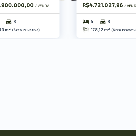
1.900.000,00
R$4.721.027,96
/ 
VENDA
/ 
VEN
3
4
3
80 m²
178,12 m²
(
Área Privativa
)
(
Área Privativ