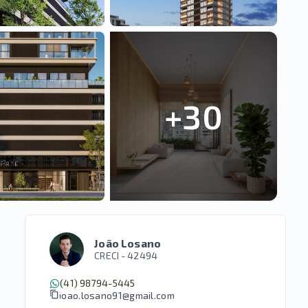
+
30
João Losano
CRECI -
42494
(41) 98794-5445
joao.losano91@gmail.com