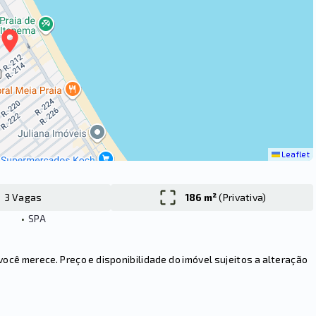
Leaflet
3 Vagas
186 m²
(
Privativa
)
•
SPA
cê merece. Preço e disponibilidade do imóvel sujeitos a alteração