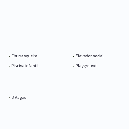
•
Churrasqueira
•
Elevador social
•
Piscina infantil
•
Playground
•
3 Vagas