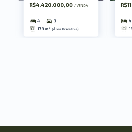
R$4.420.000,00
R$1
/ 
VENDA
4
3
4
179 m²
1
(
Área Privativa
)