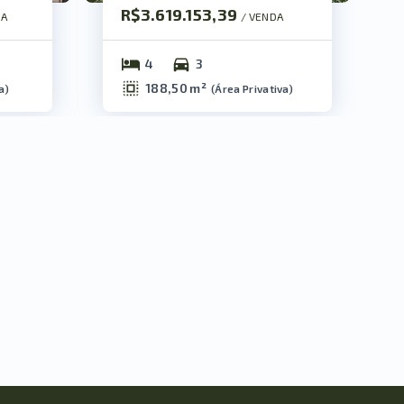
R$3.619.153,39
DA
/ 
VENDA
4
3
188,50 m²
a
)
(
Área Privativa
)