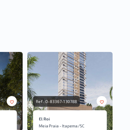
Ref.:
O-83367-130788
El Roi
Meia Praia - Itapema/SC