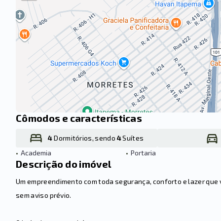
Cômodos e características
4
Dormitórios, sendo
4
Suítes
•
Academia
•
Portaria
Descrição do imóvel
Um empreendimento com toda segurança, conforto e lazer que vo
sem aviso prévio.