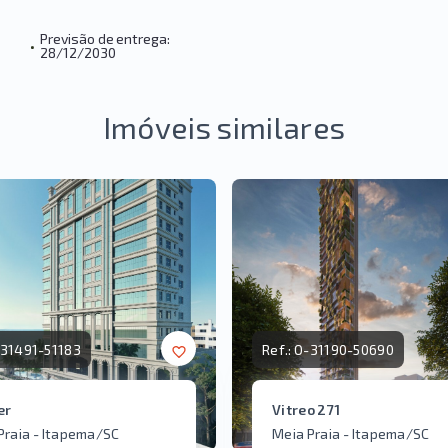
Previsão de entrega:
•
28/12/2030
Imóveis similares
31491-51183
Ref.:
O-31190-50690
er
Vitreo 271
Praia - Itapema/SC
Meia Praia - Itapema/SC