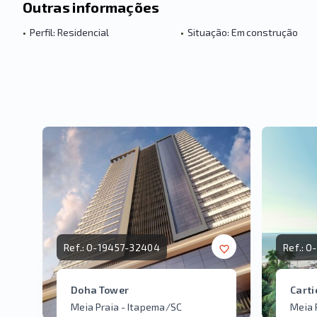
Outras informações
•
Perfil: Residencial
•
Situação: Em construção
Ref.:
O-19457-32404
Ref.:
O-
Doha Tower
Carti
Meia Praia - Itapema/SC
Meia 