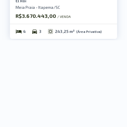
El Roi
Meia Praia - Itapema/SC
R$3.670.443,00
/ 
VENDA
4
3
243,25 m²
(
Área Privativa
)