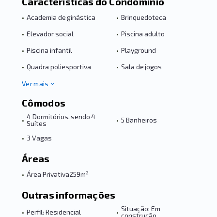
Características do Condomínio
•
Academia de ginástica
•
Brinquedoteca
•
Elevador social
•
Piscina adulto
•
Piscina infantil
•
Playground
•
Quadra poliesportiva
•
Sala de jogos
Ver mais
Cômodos
4 Dormitórios, sendo 4
•
•
5 Banheiros
Suítes
•
3 Vagas
Áreas
•
Área Privativa
259m²
Outras informações
Situação: Em
•
Perfil: Residencial
•
construção