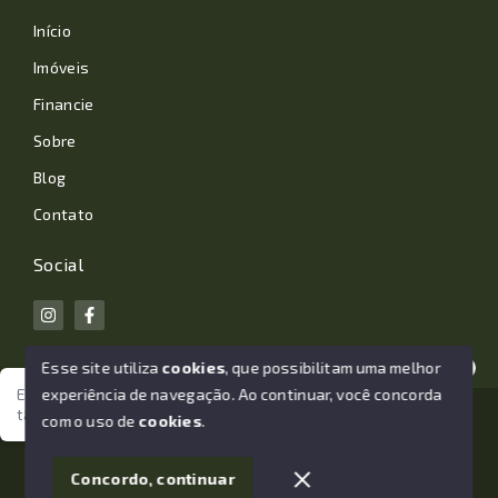
Início
Imóveis
Financie
Sobre
Blog
Contato
Social
Esse site utiliza
cookies
, que possibilitam uma melhor
experiência de navegação.
Ao continuar, você concorda
Estamos aqui para te ajudar. Vamos juntos nessa jornada
tão importante da sua vida?
© Copyright 2026 - João Losano Corretor de Imóveis -
com o uso de
cookies
.
Todos os direitos reservados
1
Concordo, continuar
SITE PARA IMOBILIARIA