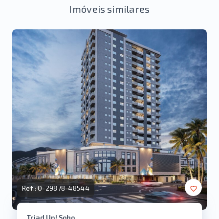
Imóveis similares
Ref.:
O-29878-48544
Triad Up! Soho