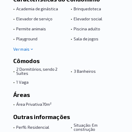
•
Academia de ginástica
•
Brinquedoteca
•
Elevador de serviço
•
Elevador social
•
Permite animais
•
Piscina adulto
•
Playground
•
Sala de jogos
Ver mais
Cômodos
2 Dormitórios, sendo 2
•
•
3 Banheiros
Suítes
•
1 Vaga
Áreas
•
Área Privativa
70m²
Outras informações
Situação: Em
•
Perfil: Residencial
•
construção