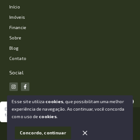
Início
Imóveis
Financie
Sobre
Blog
Contato
Social
Esse site utiliza
cookies
, que possibilitam uma melhor
experiência de navegação.
Ao continuar, você concorda
Estamos aqui para te ajudar. Vamos juntos nessa jornada
tão importante da sua vida?
© Copyright 2026 - João Losano Corretor de Imóveis -
com o uso de
cookies
.
Todos os direitos reservados
1
Concordo, continuar
SITE PARA IMOBILIARIA