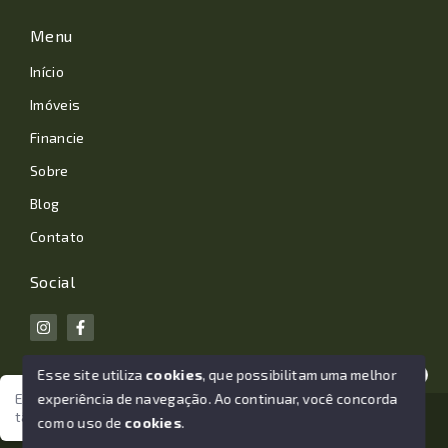
Menu
Início
Imóveis
Financie
Sobre
Blog
Contato
Social
Esse site utiliza
cookies
, que possibilitam uma melhor
experiência de navegação.
Ao continuar, você concorda
Estamos aqui para te ajudar. Vamos juntos nessa jornada
tão importante da sua vida?
© Copyright 2026 - João Losano Corretor de Imóveis -
com o uso de
cookies
.
Todos os direitos reservados