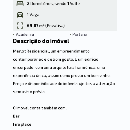
2
Dormitórios, sendo
1
Suíte
1 Vaga
Leaflet
69,87 m²
(
Privativa
)
•
Academia
•
Portaria
Descrição do imóvel
Merlot Residencial, um empreendimento
contemporâneo e de bom gosto. É um edifício
encorpado, com uma arquitetura harmônica, uma
experiência única, assim como provar um bom vinho.
Preço e disponibilidade do imóvel sujeitos a alteração
sem aviso prévio.
O imóvel conta também com:
Bar
Fire place