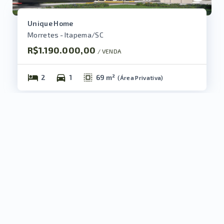
Unique Home
Morretes - Itapema/SC
R$1.190.000,00
/ 
VENDA
2
1
69 m²
(
Área Privativa
)