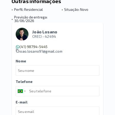
Outras informações
•
Perfil: Residencial
•
Situação: Novo
Previsão de entrega:
•
30/06/2026
João Losano
CRECI -
42494
(41) 98794-5445
joao.losano91@gmail.com
Nome
Telefone
E-mail