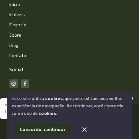
Início
Imóveis
Financie
Sobre
Blog
Contato
Social
Esse site utiliza
cookies
, que possibilitam uma melhor
experiência de navegação.
Ao continuar, você concorda
Estamos aqui para te ajudar. Vamos juntos nessa jornada
tão importante da sua vida?
© Copyright 2026 - João Losano Corretor de Imóveis -
com o uso de
cookies
.
Todos os direitos reservados
1
Concordo, continuar
SITE PARA IMOBILIARIA