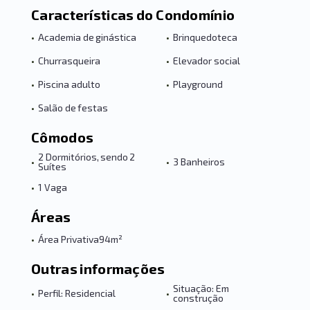
Características do Condomínio
•
Academia de ginástica
•
Brinquedoteca
•
Churrasqueira
•
Elevador social
•
Piscina adulto
•
Playground
•
Salão de festas
Cômodos
2 Dormitórios, sendo 2
•
•
3 Banheiros
Suítes
•
1 Vaga
Áreas
•
Área Privativa
94m²
Outras informações
Situação: Em
•
Perfil: Residencial
•
construção