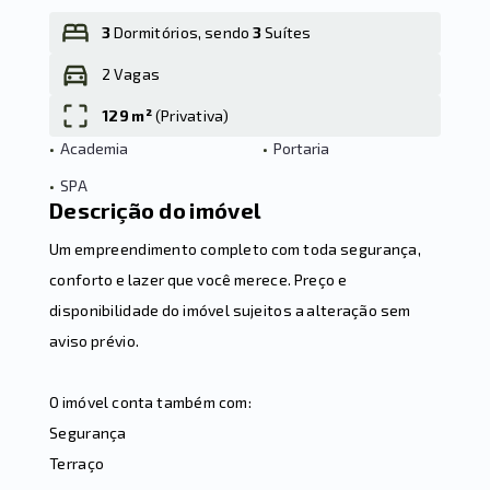
3
Dormitórios, sendo
3
Suítes
2 Vagas
Leaflet
129 m²
(
Privativa
)
•
Academia
•
Portaria
•
SPA
Descrição do imóvel
Um empreendimento completo com toda segurança,
conforto e lazer que você merece. Preço e
disponibilidade do imóvel sujeitos a alteração sem
aviso prévio.
O imóvel conta também com:
Segurança
Terraço