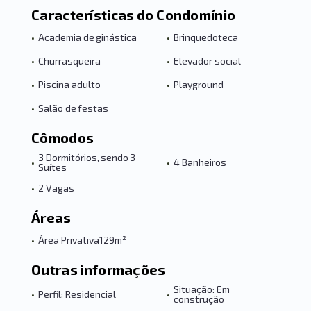
Características do Condomínio
•
Academia de ginástica
•
Brinquedoteca
•
Churrasqueira
•
Elevador social
•
Piscina adulto
•
Playground
•
Salão de festas
Cômodos
3 Dormitórios, sendo 3
•
•
4 Banheiros
Suítes
•
2 Vagas
Áreas
•
Área Privativa
129m²
Outras informações
Situação: Em
•
Perfil: Residencial
•
construção