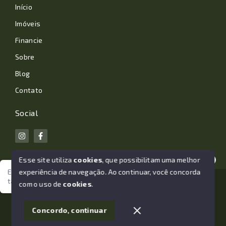
Início
Imóveis
Financie
Sobre
Blog
Contato
Social
Esse site utiliza
cookies
, que possibilitam uma melhor
experiência de navegação.
Ao continuar, você concorda
Estamos aqui para te ajudar. Vamos juntos nessa jornada
tão importante da sua vida?
© Copyright 2026 - João Losano Corretor de Imóveis -
com o uso de
cookies
.
Todos os direitos reservados
1
Concordo, continuar
SITE PARA IMOBILIARIA