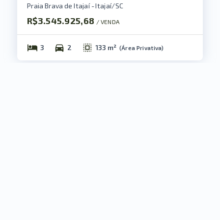
Praia Brava de Itajaí - Itajaí/SC
R$3.545.925,68
/ 
VENDA
3
2
133 m²
(
Área Privativa
)