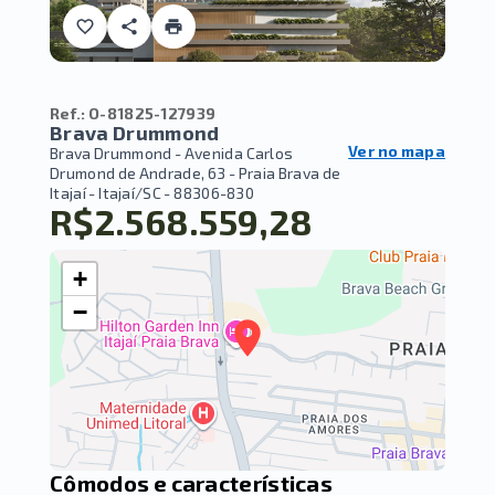
Ref.:
O-81825-127939
Brava Drummond
Ver no mapa
Brava Drummond -
Avenida Carlos
Drumond de Andrade, 63 - Praia Brava de
Itajaí - Itajaí/SC
- 88306-830
R$2.568.559,28
+
−
Cômodos e características