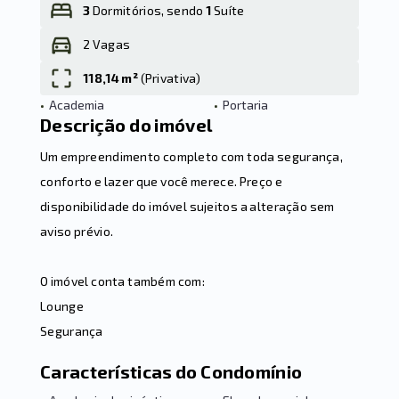
3
Dormitórios, sendo
1
Suíte
2 Vagas
Leaflet
118,14 m²
(
Privativa
)
•
Academia
•
Portaria
Descrição do imóvel
Um empreendimento completo com toda segurança,
conforto e lazer que você merece. Preço e
disponibilidade do imóvel sujeitos a alteração sem
aviso prévio.
O imóvel conta também com:
Lounge
Segurança
Características do Condomínio