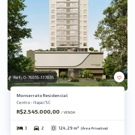
Ref.:
O-76015-117885
Monserrato Residencial
Centro - Itajaí/SC
R$2.545.000,00
/ 
VENDA
3
2
124,29 m²
(
Área Privativa
)