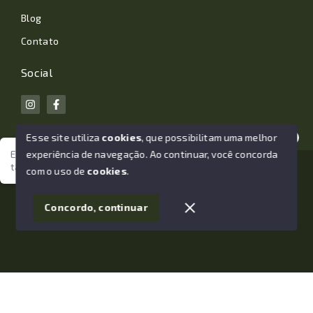
Blog
Contato
Social
Esse site utiliza
cookies
, que possibilitam uma melhor
experiência de navegação.
Ao continuar, você concorda
Estamos aqui para te ajudar. Vamos juntos nessa jornada
tão importante da sua vida?
© Copyright 2026 - João Losano Corretor de Imóveis -
com o uso de
cookies
.
Todos os direitos reservados
1
Concordo, continuar
SITE PARA IMOBILIARIA
Início
Histórico
Favoritos