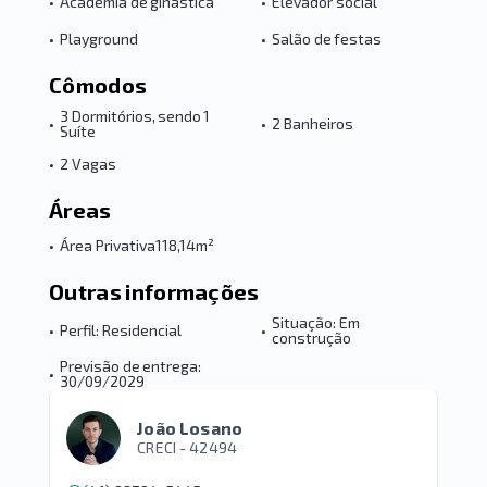
•
Academia de ginástica
•
Elevador social
•
Playground
•
Salão de festas
Cômodos
3 Dormitórios, sendo 1
•
•
2 Banheiros
Suíte
•
2 Vagas
Áreas
•
Área Privativa
118,14m²
Outras informações
Situação: Em
•
Perfil: Residencial
•
construção
Previsão de entrega:
•
30/09/2029
João Losano
CRECI -
42494