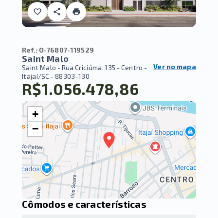
Ref.:
O-76807-119529
Saint Malo
Ver no mapa
Saint Malo -
Rua Criciúma, 135 - Centro -
Itajaí/SC
- 88303-130
R$1.056.478,86
+
−
Cômodos e características