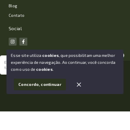
Blog
Contato
Social
Esse site utiliza
cookies
, que possibilitam uma melhor
experiência de navegação.
Ao continuar, você concorda
Estamos aqui para te ajudar. Vamos juntos nessa jornada
tão importante da sua vida?
© Copyright 2026 - João Losano Corretor de Imóveis -
com o uso de
cookies
.
Todos os direitos reservados
1
Concordo, continuar
SITE PARA IMOBILIARIA
Início
Histórico
Favoritos