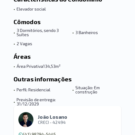
•
Elevador social
Cômodos
3 Dormitórios, sendo 3
•
•
3 Banheiros
Suítes
•
2 Vagas
Áreas
•
Área Privativa
134,53m²
Outras informações
Situação: Em
•
Perfil: Residencial
•
construção
Previsão de entrega:
•
31/12/2029
João Losano
CRECI -
42494
(41) 98794-5445