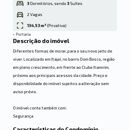
3
Dormitórios, sendo
3
Suítes
2 Vagas
Leaflet
134,53 m²
(
Privativa
)
•
Portaria
Descrição do imóvel
Diferentes formas de morar, para o seu novo jeito de
viver. Localizado em Itajaí, no bairro Dom Bosco, região
em pleno crescimento, em frente ao Clube Itamirim,
próximo aos principais acessos da cidade. Preço e
disponibilidade do imóvel sujeitos a alteração sem
aviso prévio.
O imóvel conta também com:
Segurança
Características do Condomínio