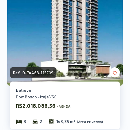
Ref.:
O-74468-115709
Believe
Dom Bosco - Itajaí/SC
R$2.018.086,56
/ 
VENDA
3
2
143,35 m²
(
Área Privativa
)