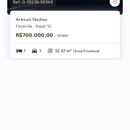
Ref.:
O-59238-90349
Artisan Studios
Fazenda - Itajaí/SC
R$700.000,00
/ 
VENDA
1
1
32,67 m²
(
Área Privativa
)