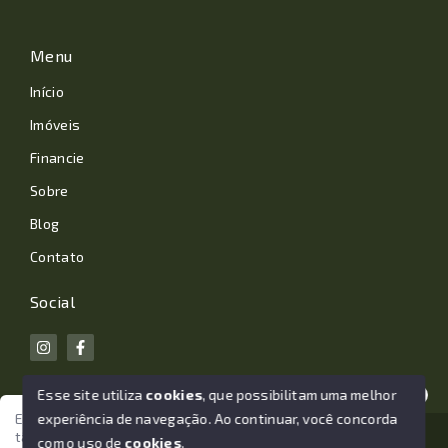
Menu
Início
Imóveis
Financie
Sobre
Blog
Contato
Social
Esse site utiliza
cookies
, que possibilitam uma melhor
experiência de navegação.
Ao continuar, você concorda
Estamos aqui para te ajudar. Vamos juntos nessa jornada
tão importante da sua vida?
© Copyright 2026 - João Losano Corretor de Imóveis -
com o uso de
cookies
.