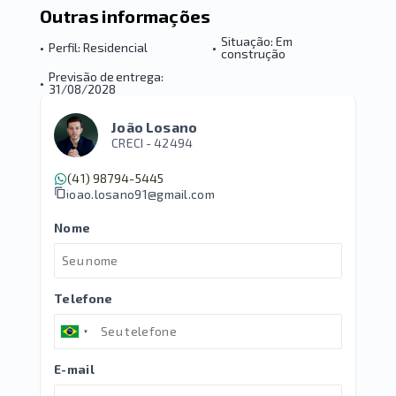
Outras informações
Situação: Em
•
Perfil: Residencial
•
construção
Previsão de entrega:
•
31/08/2028
João Losano
CRECI -
42494
(41) 98794-5445
joao.losano91@gmail.com
Nome
Telefone
E-mail