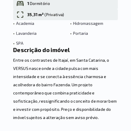
1
Dormitório
35,31 m²
(
Privativa
)
Leaflet
•
Academia
•
Hidromassagem
•
Lavanderia
•
Portaria
•
SPA
Descrição do imóvel
Entre os contrastes de Itajaí, em Santa Catarina, o
VERSUS nasce onde a cidade pulsa com mais
intensidade e se conecta à essência charmosa e
acolhedora do bairro Fazenda. Um projeto
contemporâneo que combina praticidade e
sofisticação, ressignificando o conceito de morar bem
e investir com propósito. Preço e disponibilidade do
imóvel sujeitos a alteração sem aviso prévio.