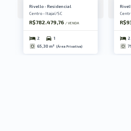
Rivello - Residencial
Rivel
Centro - Itajaí/SC
Centro
R$782.479,76
R$9
/ 
VENDA
2
1
2
65,30 m²
7
(
Área Privativa
)