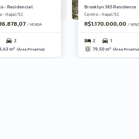
lo - Residencial
Brooklyn 365 Residence
 - Itajaí/SC
Centro - Itajaí/SC
36.878,07
R$1.170.000,00
/ 
VENDA
/ 
VEN
2
2
1
9,43 m²
79,50 m²
(
Área Privativa
)
(
Área Privativ