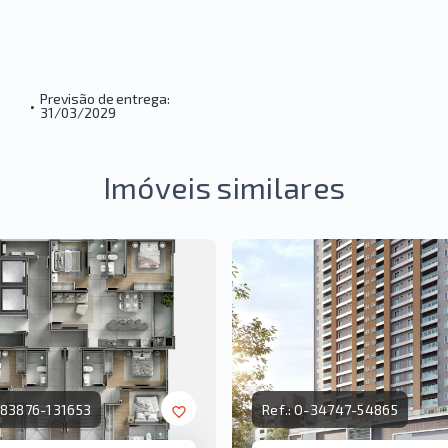
Previsão de entrega:
•
31/03/2029
Imóveis similares
83876-131653
Ref.:
O-34747-54865