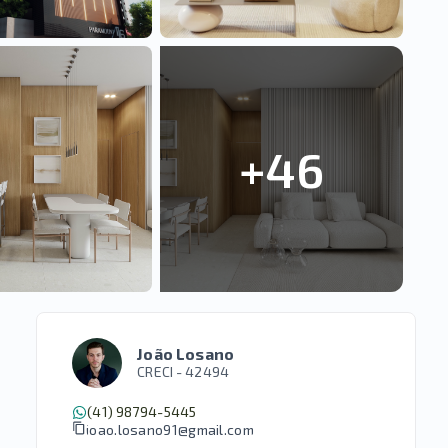
+
46
João Losano
CRECI -
42494
(41) 98794-5445
joao.losano91@gmail.com