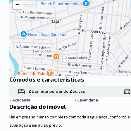
−
Cômodos e características
2
Dormitórios, sendo
2
Suítes
•
Academia
•
Lavanderia
Descrição do imóvel
Um empreendimento completo com toda segurança, conforto e laz
alteração sem aviso prévio.