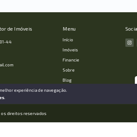
tor de Imóveis
Menu
Socia
Início
001-44
Imóveis
Financie
ail.com
Sobre
Blog
Contato
 melhor experiência de navegação.
es
.
 os direitos reservados