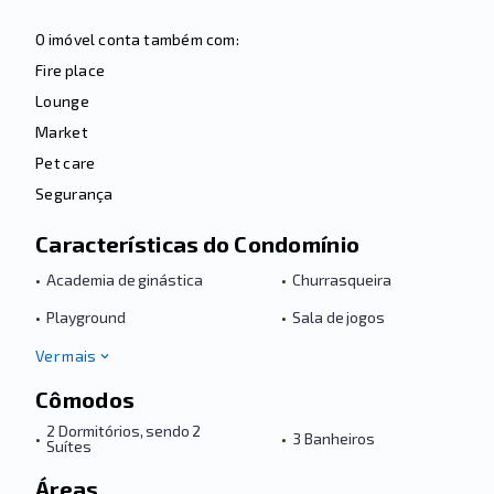
O imóvel conta também com:
Fire place
Lounge
Market
Pet care
Segurança
Características do Condomínio
•
Academia de ginástica
•
Churrasqueira
•
Playground
•
Sala de jogos
Ver mais
Cômodos
2 Dormitórios, sendo 2
•
•
3 Banheiros
Suítes
Áreas