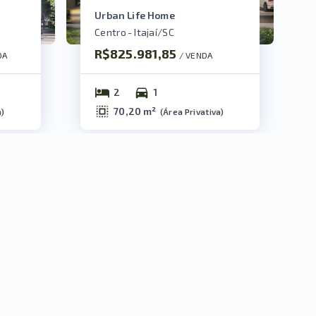
Urban Life Home
Centro - Itajaí/SC
R$825.981,85
DA
/ 
VENDA
2
1
70,20 m²
a
)
(
Área Privativa
)