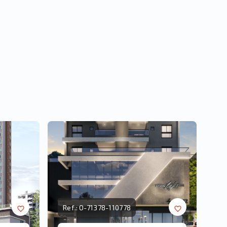
Ref.:
O-71378-110778