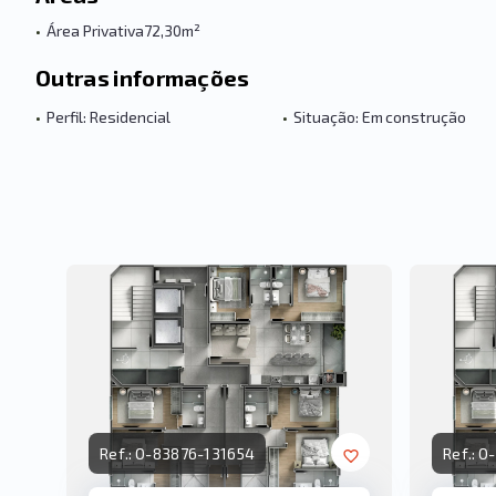
•
Área Privativa
72,30m²
Outras informações
•
Perfil: Residencial
•
Situação: Em construção
Ref.:
O-83876-131654
Ref.:
O-