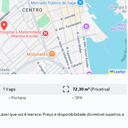
Leaflet
1 Vaga
72,30 m²
(
Privativa
)
•
Portaria
•
SPA
er que você merece. Preço e disponibilidade do imóvel sujeitos a