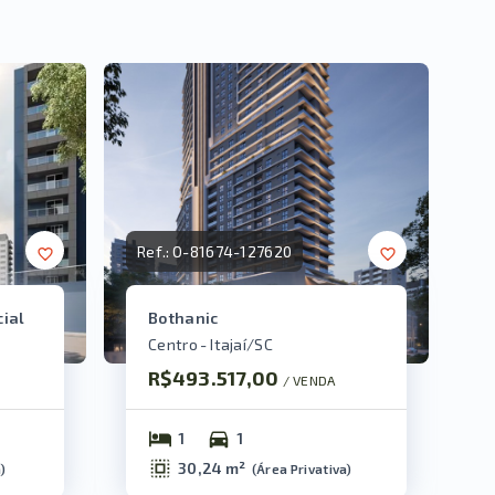
Ref.:
O-81674-127620
cial
Bothanic
Centro - Itajaí/SC
R$493.517,00
/ 
VENDA
1
1
30,24 m²
a
)
(
Área Privativa
)