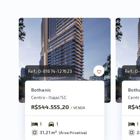
Ref.:
O-81674-127623
Ref.:
O-
Bothanic
Both
Centro - Itajaí/SC
Centro
R$544.555,20
R$4
/ 
VENDA
1
1
1
31,21 m²
2
(
Área Privativa
)