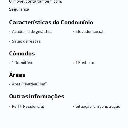
O imóvel conta também com:
Segurança
Características do Condomínio
•
Academia de ginástica
•
Elevador social
•
Salão de festas
Cômodos
•
1 Dormitório
•
1 Banheiro
Áreas
•
Área Privativa
34m²
Outras informações
•
Perfil: Residencial
•
Situação: Em construção