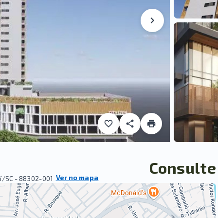
Consulte
Ver no mapa
aí/SC
- 88302-001