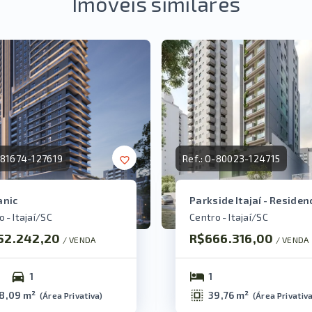
Imóveis similares
81674-127619
Ref.:
O-80023-124715
anic
Parkside Itajaí - Residen
 - Itajaí/SC
Centro - Itajaí/SC
52.242,20
R$666.316,00
/ 
VENDA
/ 
VENDA
1
1
8,09 m²
39,76 m²
(
Área Privativa
)
(
Área Privativ