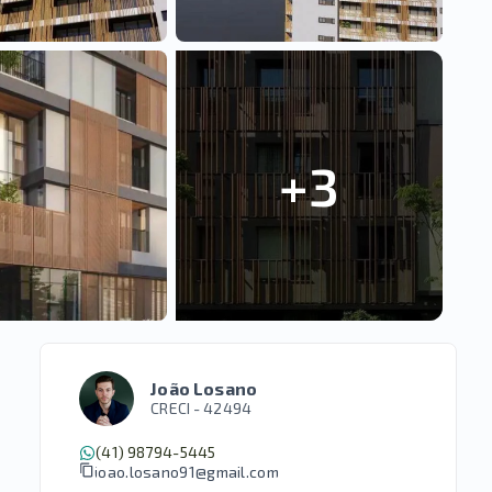
+
3
João Losano
CRECI -
42494
(41) 98794-5445
joao.losano91@gmail.com