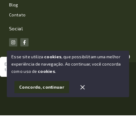
Blog
Contato
Social
Esse site utiliza
cookies
, que possibilitam uma melhor
experiência de navegação.
Ao continuar, você concorda
Estamos aqui para te ajudar. Vamos juntos nessa jornada
tão importante da sua vida?
© Copyright 2026 - João Losano Corretor de Imóveis -
com o uso de
cookies
.
Todos os direitos reservados
1
Concordo, continuar
SITE PARA IMOBILIARIA
Início
Histórico
Favoritos