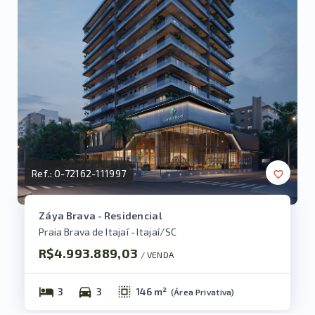
Ref.:
O-72162-111997
Záya Brava - Residencial
Praia Brava de Itajaí - Itajaí/SC
R$4.993.889,03
/ 
VENDA
3
3
146 m²
(
Área Privativa
)