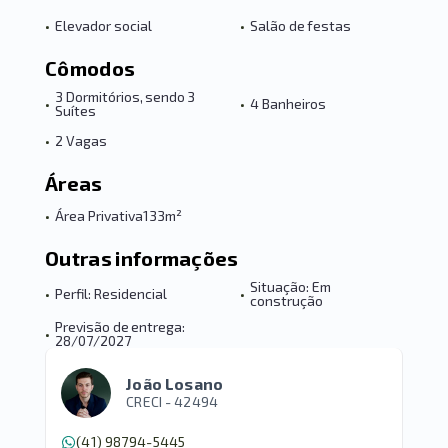
•
Elevador social
•
Salão de festas
Cômodos
3 Dormitórios, sendo 3
•
•
4 Banheiros
Suítes
•
2 Vagas
Áreas
•
Área Privativa
133m²
Outras informações
Situação: Em
•
Perfil: Residencial
•
construção
Previsão de entrega:
•
28/07/2027
João Losano
CRECI -
42494
(41) 98794-5445