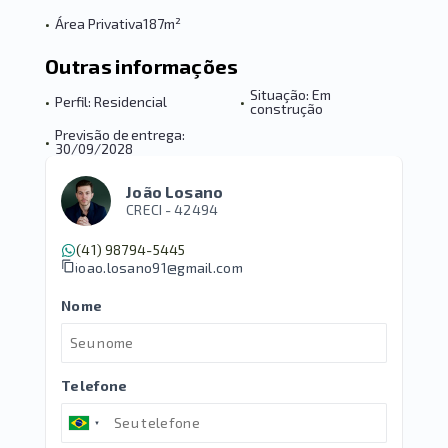
•
Área Privativa
187m²
Outras informações
Situação: Em
•
Perfil: Residencial
•
construção
Previsão de entrega:
•
30/09/2028
João Losano
CRECI -
42494
(41) 98794-5445
joao.losano91@gmail.com
Nome
Telefone