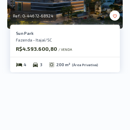
Ref.:
O-44672-68924
Sun Park
Fazenda - Itajaí/SC
R$4.593.600,80
/ 
VENDA
4
3
200 m²
(
Área Privativa
)