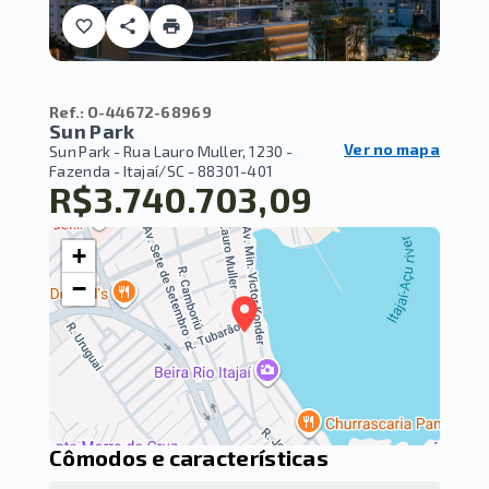
Ref.:
O-44672-68969
Sun Park
Ver no mapa
Sun Park -
Rua Lauro Muller, 1230 -
Fazenda - Itajaí/SC
- 88301-401
R$3.740.703,09
+
−
Cômodos e características