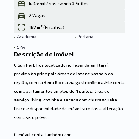
4
Dormitórios, sendo
2
Suítes
2 Vagas
Leaflet
187 m²
(
Privativa
)
•
Academia
•
Portaria
•
SPA
Descrição do imóvel
O Sun Park fica localizado no Fazenda em Itajaí,
próximo às principais áreas de lazer e passeio da
região, como a Beira Rio e a via gastronômica. Ele conta
com apartamentos amplos de 4 suítes, área de
serviço, living, cozinha e sacada com churrasqueira.
Preço e disponibilidade do imóvel sujeitos a alteração
sem aviso prévio.
O imóvel conta também com: