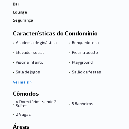
Bar
Lounge
Segurança
Características do Condomínio
•
Academia de ginástica
•
Brinquedoteca
•
Elevador social
•
Piscina adulto
•
Piscina infantil
•
Playground
•
Sala de jogos
•
Salão de festas
Ver mais
Cômodos
4 Dormitórios, sendo 2
•
•
5 Banheiros
Suítes
•
2 Vagas
Áreas