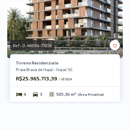
Ref.:
O-46064-71016
Tirreno Residenziale
Praia Brava de Itajaí - Itajaí/SC
R$25.965.713,39
/ 
VENDA
4
3
505,34 m²
(
Área Privativa
)