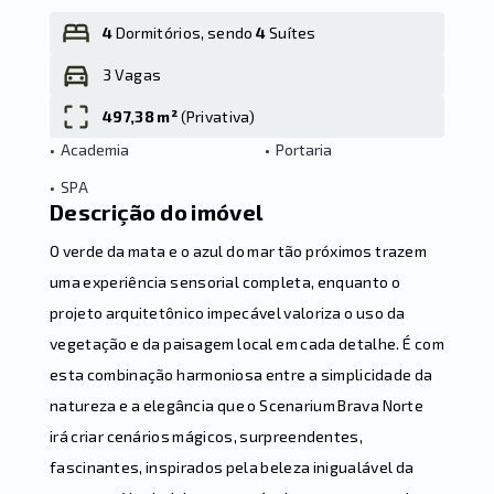
4
Dormitórios, sendo
4
Suítes
3 Vagas
Leaflet
497,38 m²
(
Privativa
)
•
Academia
•
Portaria
•
SPA
Descrição do imóvel
O verde da mata e o azul do mar tão próximos trazem
uma experiência sensorial completa, enquanto o
projeto arquitetônico impecável valoriza o uso da
vegetação e da paisagem local em cada detalhe. É com
esta combinação harmoniosa entre a simplicidade da
natureza e a elegância que o Scenarium Brava Norte
irá criar cenários mágicos, surpreendentes,
fascinantes, inspirados pela beleza inigualável da