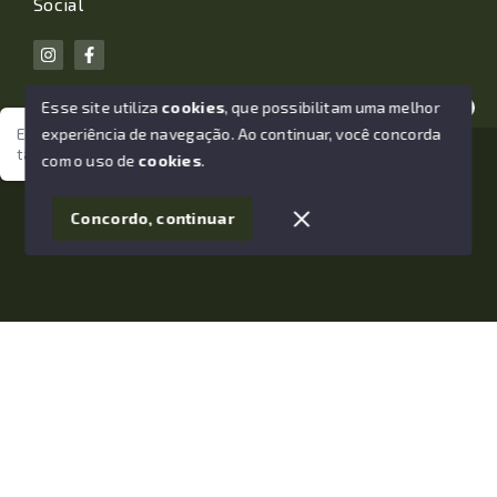
Social
Esse site utiliza
cookies
, que possibilitam uma melhor
experiência de navegação.
Ao continuar, você concorda
Estamos aqui para te ajudar. Vamos juntos nessa jornada
tão importante da sua vida?
© Copyright 2026 - João Losano Corretor de Imóveis -
com o uso de
cookies
.
Todos os direitos reservados
1
Concordo, continuar
SITE PARA IMOBILIARIA
Início
Histórico
Favoritos