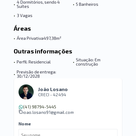
4 Dormitórios, sendo 4
•
•
5 Banheiros
Suítes
•
3 Vagas
Áreas
•
Área Privativa
497,38m²
Outras informações
Situação: Em
•
Perfil: Residencial
•
construção
Previsão de entrega:
•
30/12/2028
João Losano
CRECI -
42494
(41) 98794-5445
joao.losano91@gmail.com
Nome