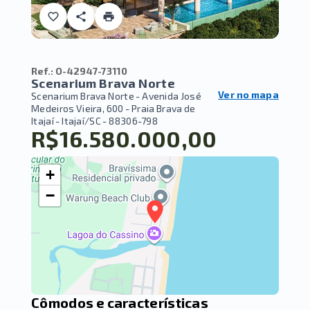
Ref.:
O-42947-73110
Scenarium Brava Norte
Ver no mapa
Scenarium Brava Norte -
Avenida José
Medeiros Vieira, 600 - Praia Brava de
Itajaí - Itajaí/SC
- 88306-798
R$16.580.000,00
+
−
Cômodos e características