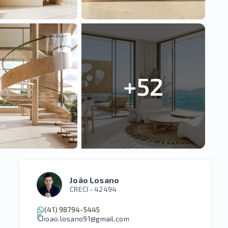
+
52
João Losano
CRECI -
42494
(41) 98794-5445
joao.losano91@gmail.com