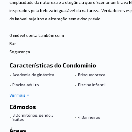
simplicidade da natureza e a elegância que o Scenarium Brava N
inspirados pela beleza inigualável da natureza. Verdadeiros es
do imóvel sujeitos a alteração sem aviso prévio.
O imóvel conta também com:
Bar
Segurança
Características do Condomínio
•
Academia de ginástica
•
Brinquedoteca
•
Piscina adulto
•
Piscina infantil
Ver mais
Cômodos
3 Dormitórios, sendo 3
•
•
4 Banheiros
Suítes
Áreas