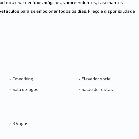
orte irá criar cenários mágicos, surpreendentes, fascinantes,
petáculos para se emocionar todos os dias. Preço e disponibilidade
•
Coworking
•
Elevador social
•
Sala de jogos
•
Salão de festas
•
3 Vagas