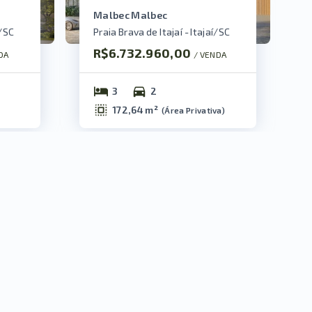
Malbec Malbec
í/SC
Praia Brava de Itajaí - Itajaí/SC
R$6.732.960,00
DA
/ 
VENDA
3
2
172,64 m²
(
Área Privativa
)