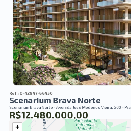
Ref.:
O-42947-66450
Scenarium Brava Norte
Scenarium Brava Norte -
Avenida José Medeiros Vieira, 600 - Praia
R$12.480.000,00
+