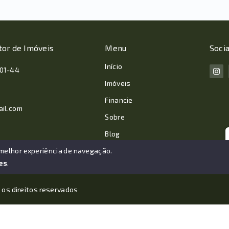
tor de Imóveis
Menu
Socia
Início
001-44
Imóveis
Financie
ail.com
Sobre
Blog
Contato
 melhor experiência de navegação.
es
.
 os direitos reservados