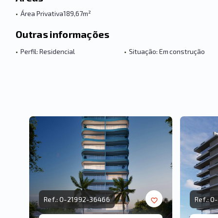
•
Área Privativa
189,67m²
Outras informações
•
Perfil: Residencial
•
Situação: Em construção
Ref.:
O-21992-36466
Ref.:
O-