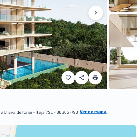
Ver no mapa
 Brava de Itajaí - Itajaí/SC
- 88306-798