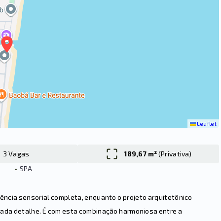
Leaflet
3 Vagas
189,67 m²
(
Privativa
)
•
SPA
iência sensorial completa, enquanto o projeto arquitetônico
 cada detalhe. É com esta combinação harmoniosa entre a