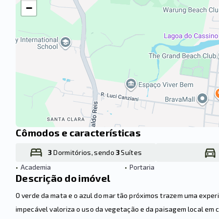
−
Cômodos e características
3
Dormitórios, sendo
3
Suítes
•
Academia
•
Portaria
Descrição do imóvel
O verde da mata e o azul do mar tão próximos trazem uma exper
impecável valoriza o uso da vegetação e da paisagem local em