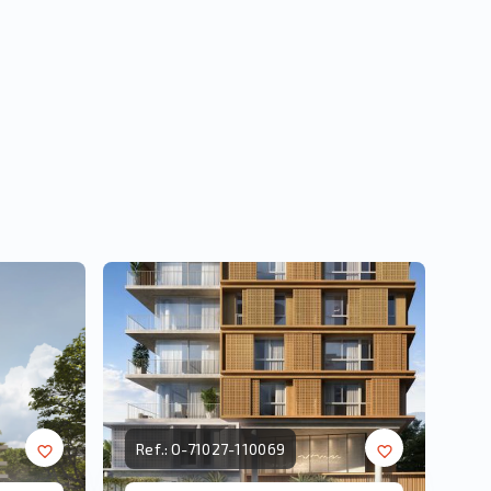
Ref.:
O-71027-110069