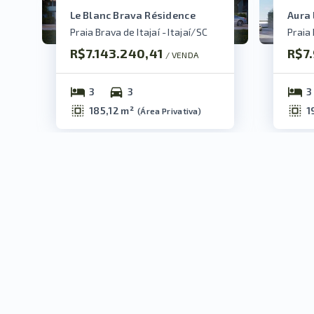
Le Blanc Brava Résidence
Aura 
Praia Brava de Itajaí - Itajaí/SC
Praia 
R$7.143.240,41
R$7
/ 
VENDA
3
3
3
185,12 m²
1
(
Área Privativa
)