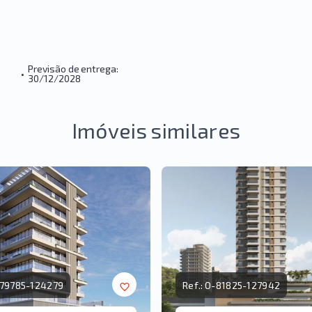
Previsão de entrega:
•
30/12/2028
Imóveis similares
79785-124279
Ref.:
O-81825-127942