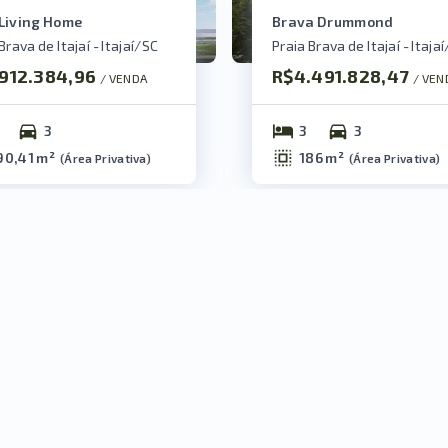
Living Home
Brava Drummond
Brava de Itajaí - Itajaí/SC
Praia Brava de Itajaí - Itaja
.912.384,96
R$4.491.828,47
/ 
VENDA
/ 
VEN
3
3
3
90,41 m²
186 m²
(
Área Privativa
)
(
Área Privativa
)