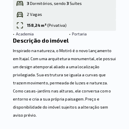
3
Dormitórios, sendo
3
Suítes
2 Vagas
Leaflet
158,24 m²
(
Privativa
)
•
Academia
•
Portaria
Descrição do imóvel
Inspirado na natureza, o Motiró é o novo lançamento
em Itajaí. Com uma arquitetura monumental, ele possui
um design atemporal aliado a uma localização
privilegiada. Sua estrutura se iguala a curvas que
trazem movimento, permeada de luzes e natureza.
Como casas-jardins nas alturas, ele conversa com o
entorno e cria a sua própria paisagem. Preço e
disponibilidade do imóvel sujeitos a alteração sem
aviso prévio.