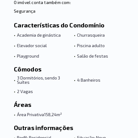
O imóvel conta também com:
Segurança
Características do Condomínio
•
Academia de ginástica
•
Churrasqueira
•
Elevador social
•
Piscina adulto
•
Playground
•
Salão de festas
Cômodos
3 Dormitórios, sendo 3
•
•
4 Banheiros
Suítes
•
2 Vagas
Áreas
•
Área Privativa
158,24m²
Outras informações
•
Perfil: Residencial
•
Situação: Novo