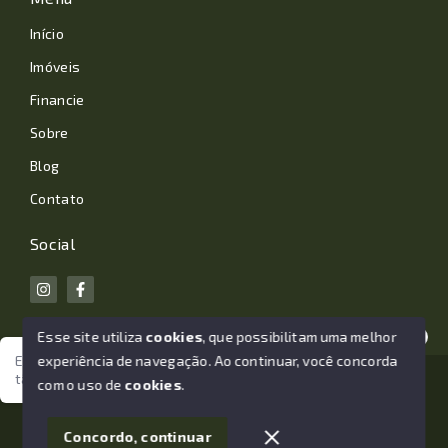
Início
Imóveis
Financie
Sobre
Blog
Contato
Social
Esse site utiliza
cookies
, que possibilitam uma melhor
experiência de navegação.
Ao continuar, você concorda
Estamos aqui para te ajudar. Vamos juntos nessa jornada
tão importante da sua vida?
© Copyright 2026 - João Losano Corretor de Imóveis -
com o uso de
cookies
.
Todos os direitos reservados
1
Concordo, continuar
SITE PARA IMOBILIARIA