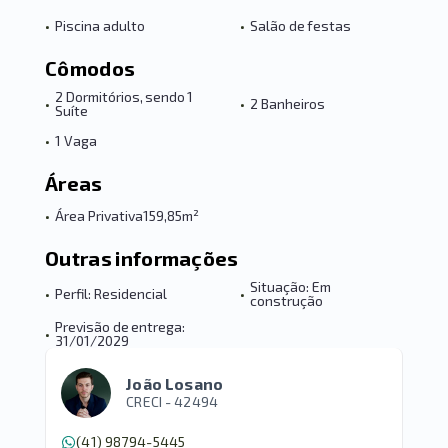
•
Piscina adulto
•
Salão de festas
Cômodos
2 Dormitórios, sendo 1
•
•
2 Banheiros
Suíte
•
1 Vaga
Áreas
•
Área Privativa
159,85m²
Outras informações
Situação: Em
•
Perfil: Residencial
•
construção
Previsão de entrega:
•
31/01/2029
João Losano
CRECI -
42494
(41) 98794-5445