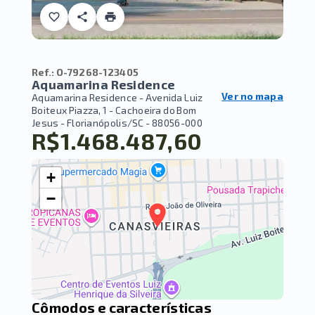
Ref.:
O-79268-123405
Aquamarina Residence
Ver no mapa
Aquamarina Residence -
Avenida Luiz
Boiteux Piazza, 1 - Cachoeira do Bom
Jesus - Florianópolis/SC
- 88056-000
R$1.468.487,60
+
−
Cômodos e características