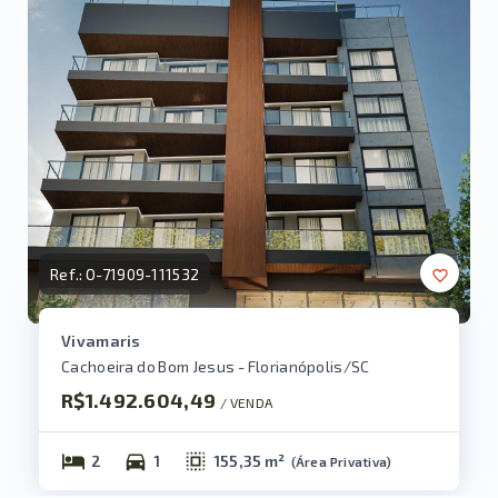
Ref.:
O-71909-111532
Vivamaris
Cachoeira do Bom Jesus - Florianópolis/SC
R$1.492.604,49
/ 
VENDA
2
1
155,35 m²
(
Área Privativa
)