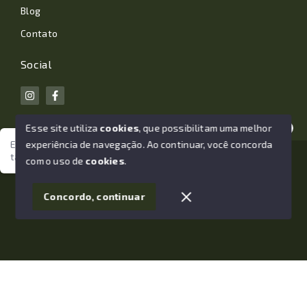
Blog
Contato
Social
Esse site utiliza
cookies
, que possibilitam uma melhor
experiência de navegação.
Ao continuar, você concorda
Estamos aqui para te ajudar. Vamos juntos nessa jornada
tão importante da sua vida?
© Copyright 2026 - João Losano Corretor de Imóveis -
com o uso de
cookies
.
Todos os direitos reservados
1
Concordo, continuar
SITE PARA IMOBILIARIA
Início
Histórico
Favoritos