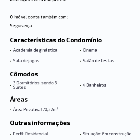
O imóvel conta também com:
Segurança
Características do Condomínio
•
Academia de ginástica
•
Cinema
•
Sala de jogos
•
Salão de festas
Cômodos
3 Dormitórios, sendo 3
•
•
4 Banheiros
Suítes
Áreas
•
Área Privativa
170,32m²
Outras informações
•
Perfil: Residencial
•
Situação: Em construção