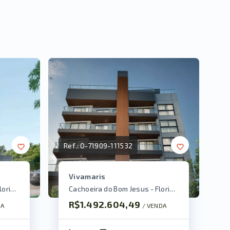
Ref.:
O-71909-111532
Vivamaris
Cachoeira do Bom Jesus - Florianópolis/SC
Cachoeira do Bom Jesus - Florianópolis/SC
R$1.492.604,49
DA
/ 
VENDA