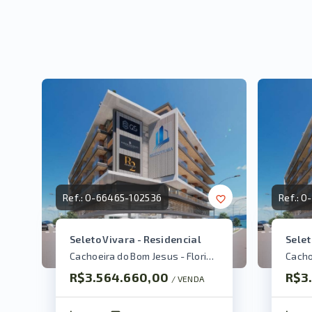
Ref.:
O-66465-102536
Ref.:
O-
Seleto Vivara - Residencial
Selet
Cachoeira do Bom Jesus - Florianópolis/SC
R$3.564.660,00
R$3
/ 
VENDA