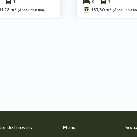
1
3
1
81,78 m²
187,30 m²
(
Área Privativa
)
(
Área Privati
tor de Imóveis
Menu
Socia