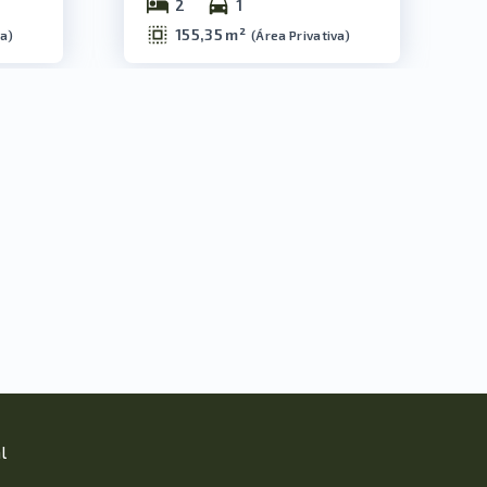
2
1
155,35 m²
va
)
(
Área Privativa
)
l