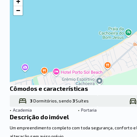
+
−
Cômodos e características
3
Dormitórios, sendo
3
Suítes
•
Academia
•
Portaria
Descrição do imóvel
Um empreendimento completo com toda segurança, conforto e laz
alteração sem aviso prévio.