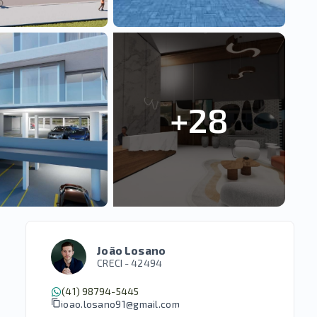
+
28
João Losano
CRECI -
42494
(41) 98794-5445
joao.losano91@gmail.com