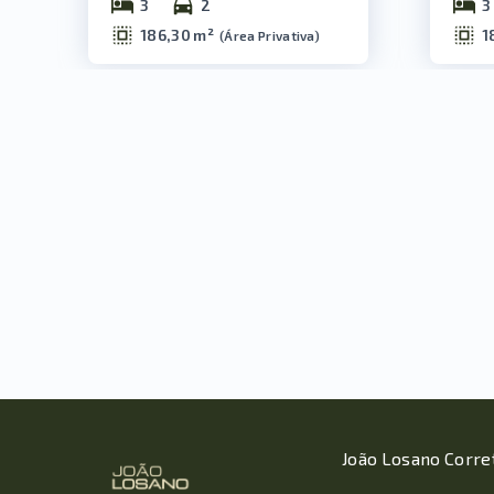
3
2
3
186,30 m²
1
(
Área Privativa
)
João Losano Corre