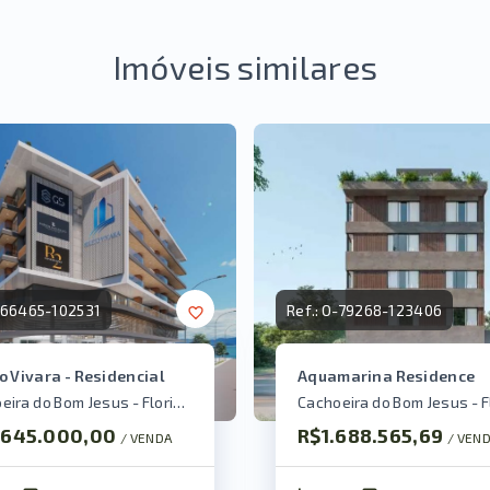
Imóveis similares
66465-102531
Ref.:
O-79268-123406
o Vivara - Residencial
Aquamarina Residence
Cachoeira do Bom Jesus - Florianópolis/SC
.645.000,00
R$1.688.565,69
/ 
VENDA
/ 
VEN