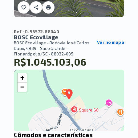
Ref.:
O-56572-88040
BOSC Ecovillage
Ver no mapa
BOSC Ecovillage -
Rodovia José Carlos
Daux, 4939 - Saco Grande -
Florianópolis/SC
- 88032-005
R$1.045.103,06
+
−
Cômodos e características