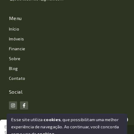
Menu
Início
Imóveis
Financie
Sobre
Blog
Contato
Social
Esse site utiliza
cookies
, que possibilitam uma melhor
experiência de navegação.
Ao continuar, você concorda
Estamos aqui para te ajudar. Vamos juntos nessa jornada
tão importante da sua vida?
© Copyright 2026 - João Losano Corretor de Imóveis -
com o uso de
cookies
.