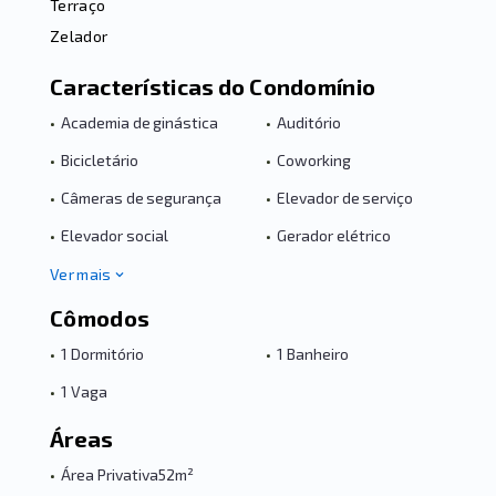
Terraço
Zelador
Características do Condomínio
•
Academia de ginástica
•
Auditório
•
Bicicletário
•
Coworking
•
Câmeras de segurança
•
Elevador de serviço
•
Elevador social
•
Gerador elétrico
Ver mais
Cômodos
•
1 Dormitório
•
1 Banheiro
•
1 Vaga
Áreas
•
Área Privativa
52m²