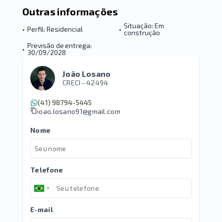
Outras informações
Situação: Em
•
Perfil: Residencial
•
construção
Previsão de entrega:
•
30/09/2028
João Losano
CRECI -
42494
(41) 98794-5445
joao.losano91@gmail.com
Nome
Telefone
E-mail