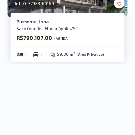
Ref.:
O-37983-60169
Piemonte Unna
Saco Grande - Florianópolis/SC
R$790.107,00
/ 
VENDA
1
1
59,30 m²
(
Área Privativa
)