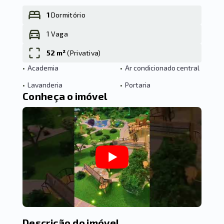
1
Dormitório
1 Vaga
Leaflet
52 m²
(
Privativa
)
•
Academia
•
Ar condicionado central
•
Lavanderia
•
Portaria
Conheça o imóvel
Descrição do imóvel