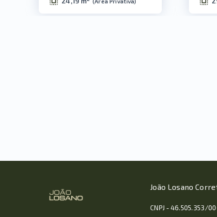
24,19 m²
2
(
Área Privativa
)
João Losano Corre
CNPJ - 46.505.353/0