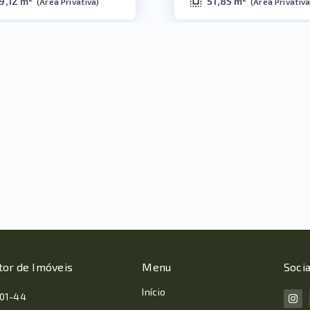
9,12 m²
51,85 m²
(
Área Privativa
)
(
Área Privativa
tor de Imóveis
Menu
Socia
Início
001-44