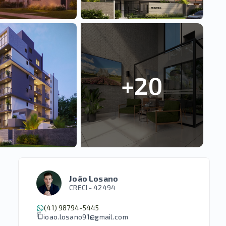
+
20
João Losano
CRECI -
42494
(41) 98794-5445
joao.losano91@gmail.com