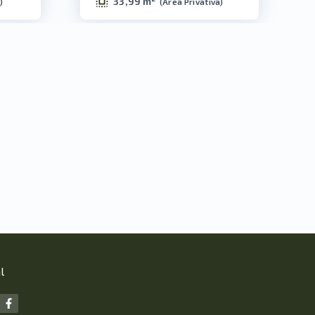
33,99 m²
)
(
Área Privativa
)
l