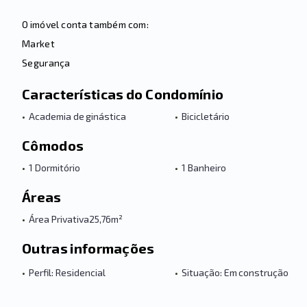
O imóvel conta também com:
Market
Segurança
Características do Condomínio
•
Academia de ginástica
•
Bicicletário
Cômodos
•
1 Dormitório
•
1 Banheiro
Áreas
•
Área Privativa
25,76m²
Outras informações
•
Perfil: Residencial
•
Situação: Em construção