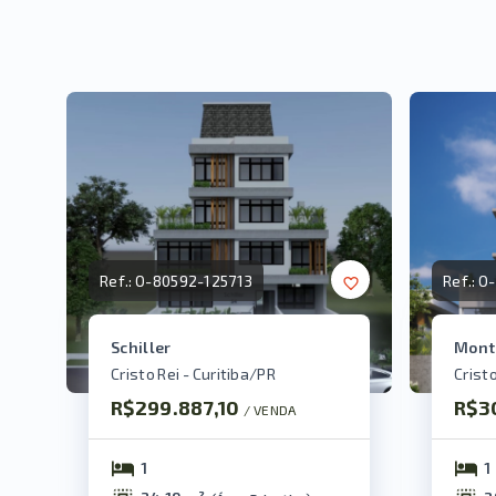
Ref.:
O-80592-125713
Ref.:
O-
Schiller
Mont
Cristo Rei - Curitiba/PR
Cristo
R$299.887,10
R$3
/ 
VENDA
1
1