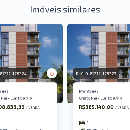
Imóveis similares
81212-128224
Ref.:
O-81212-128227
real
Montreal
 Rei - Curitiba/PR
Cristo Rei - Curitiba/PR
08.833,33
R$385.140,00
/ 
VENDA
/ 
VENDA
1