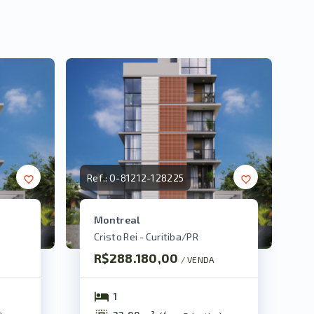
Ref.:
O-81212-128225
Montreal
Cristo Rei - Curitiba/PR
R$288.180,00
/ 
VENDA
1