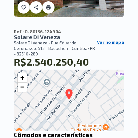
Ref.:
O-80136-124904
Solare Di Veneza
Ver no mapa
Solare Di Veneza -
Rua Eduardo
Geronasso, 513 - Bacacheri - Curitiba/PR
- 82510-280
R$2.540.250,40
+
−
Cômodos e características