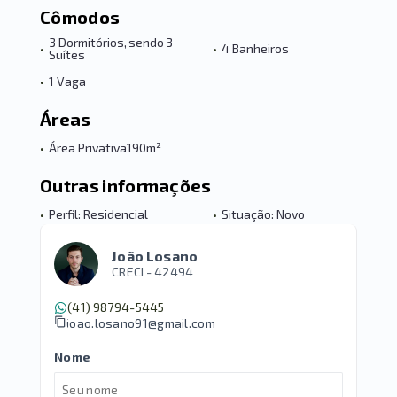
Cômodos
3 Dormitórios, sendo 3
•
•
4 Banheiros
Suítes
•
1 Vaga
Áreas
•
Área Privativa
190m²
Outras informações
•
Perfil: Residencial
•
Situação: Novo
João Losano
CRECI -
42494
(41) 98794-5445
joao.losano91@gmail.com
Nome