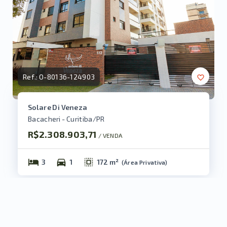
Ref.:
O-80136-124903
Solare Di Veneza
Bacacheri - Curitiba/PR
R$2.308.903,71
/ 
VENDA
3
1
172 m²
(
Área Privativa
)