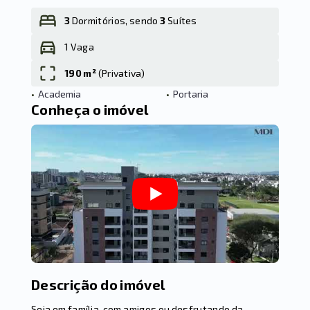
3
Dormitórios, sendo
3
Suítes
1 Vaga
Leaflet
190 m²
(
Privativa
)
•
Academia
•
Portaria
Conheça o imóvel
Descrição do imóvel
Seja em família, com amigos ou desfrutando da