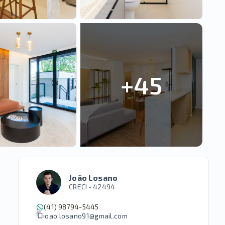
+
45
João Losano
CRECI -
42494
(41) 98794-5445
joao.losano91@gmail.com