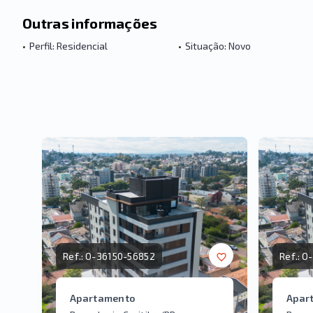
Outras informações
•
Perfil: Residencial
•
Situação: Novo
Ref.:
O-36150-56852
Ref.:
O-
Apartamento
Apar