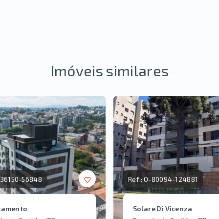
Imóveis similares
36150-56848
Ref.:
O-80094-124881
tamento
Solare Di Vicenza