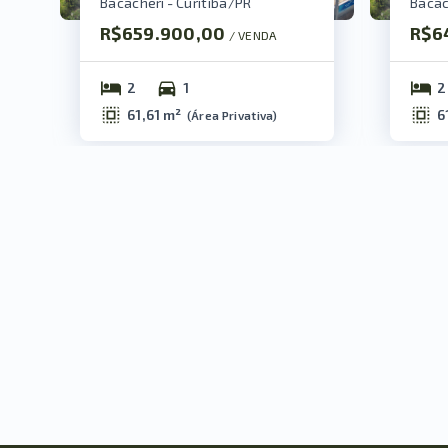
Bacacheri - Curitiba/PR
Bacac
R$659.900,00
R$6
/ 
VENDA
2
1
2
61,61 m²
6
(
Área Privativa
)