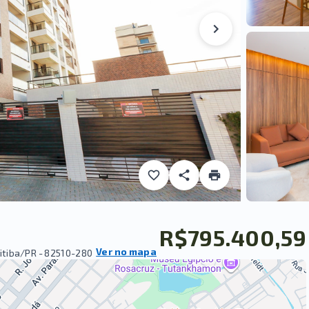
R$795.400,59
Ver no mapa
itiba/PR
- 82510-280