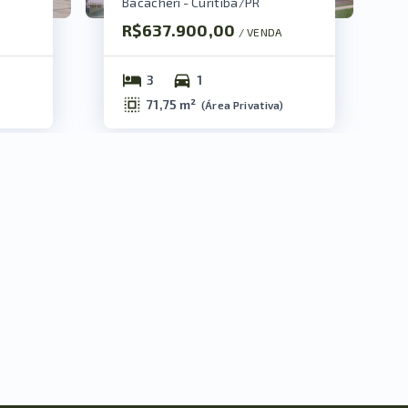
Bacacheri - Curitiba/PR
R$637.900,00
/ 
VENDA
3
1
71,75 m²
(
Área Privativa
)