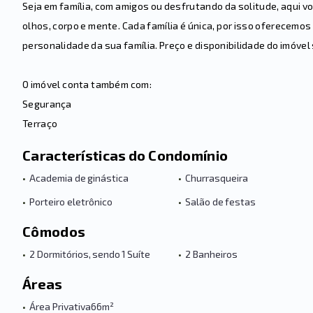
Seja em família, com amigos ou desfrutando da solitude, aqui v
olhos, corpo e mente. Cada família é única, por isso oferecemos
personalidade da sua família. Preço e disponibilidade do imóvel 
O imóvel conta também com:
Segurança
Terraço
Características do Condomínio
•
Academia de ginástica
•
Churrasqueira
•
Porteiro eletrônico
•
Salão de festas
Cômodos
•
2 Dormitórios, sendo 1 Suíte
•
2 Banheiros
Áreas
•
Área Privativa
66m²