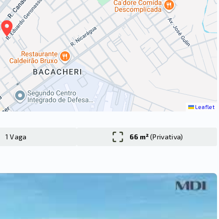
Leaflet
1 Vaga
66 m²
(
Privativa
)