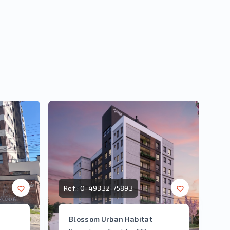
Ref.:
O-49332-75893
Blossom Urban Habitat