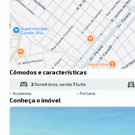
Cômodos e características
2
Dormitórios, sendo
1
Suíte
•
Academia
•
Portaria
Conheça o imóvel