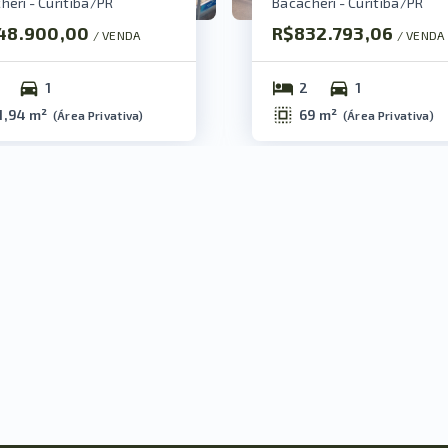
heri - Curitiba/PR
Bacacheri - Curitiba/PR
48.900,00
R$832.793,06
/ 
VENDA
/ 
VENDA
1
2
1
1,94 m²
69 m²
(
Área Privativa
)
(
Área Privativa
)