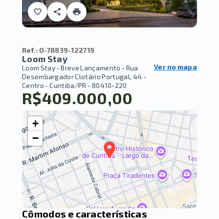
Ref.:
O-78839-122719
Loom Stay
Ver no mapa
Loom Stay - Breve Lançamento -
Rua
Desembargador Clotário Portugal, 44 -
Centro - Curitiba/PR
- 80410-220
R$409.000,00
+
−
Cômodos e características