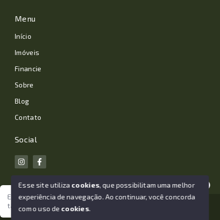
Menu
Início
Imóveis
Financie
Sobre
Blog
Contato
Social
Esse site utiliza
cookies
, que possibilitam uma melhor
experiência de navegação.
Ao continuar, você concorda
Estamos aqui para te ajudar. Vamos juntos nessa jornada
tão importante da sua vida?
© Copyright 2026 - João Losano Corretor de Imóveis -
com o uso de
cookies
.
Todos os direitos reservados