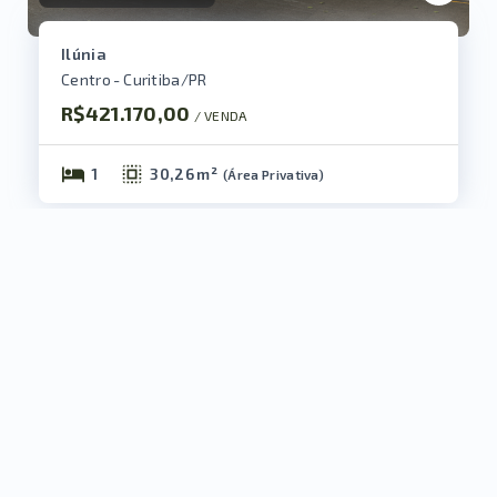
Ilúnia
Centro - Curitiba/PR
R$421.170,00
/ 
VENDA
1
30,26 m²
(
Área Privativa
)