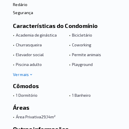
Redário
Segurança
Características do Condomínio
•
Academia de ginástica
•
Bicicletário
•
Churrasqueira
•
Coworking
•
Elevador social
•
Permite animais
•
Piscina adulto
•
Playground
Ver mais
Cômodos
•
1 Dormitório
•
1 Banheiro
Áreas
•
Área Privativa
29,14m²