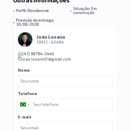
Outras informações
Situação: Em
•
Perfil: Residencial
•
construção
Previsão de entrega:
•
30/08/2028
João Losano
CRECI -
42494
(41) 98794-5445
joao.losano91@gmail.com
Nome
Telefone
E-mail