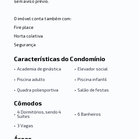
sem aviso prévio.
O imóvel conta também com:
Fire place
Horta coletiva
Segurança
Características do Condomínio
•
Academia de ginástica
•
Elevador social
•
Piscina adulto
•
Piscina infantil
•
Quadra poliesportiva
•
Salão de festas
Cômodos
4 Dormitórios, sendo 4
•
•
6 Banheiros
Suítes
•
3 Vagas
Áreas