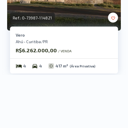
Ref.:
O-73987-114821
Vero
Ahú - Curitiba/PR
R$6.262.000,00
/ 
VENDA
4
4
417 m²
(
Área Privativa
)