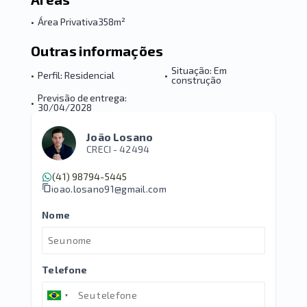
•
Área Privativa
358m²
Outras informações
Situação: Em
•
Perfil: Residencial
•
construção
Previsão de entrega:
•
30/04/2028
João Losano
CRECI -
42494
(41) 98794-5445
joao.losano91@gmail.com
Nome
Telefone