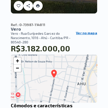
Ref.:
O-73987-114811
Vero
Ver no mapa
Vero -
Rua Eurípedes Garcez do
Nascimento, 1016 - Ahú - Curitiba/PR
-
80540-280
R$3.182.000,00
+
−
Cômodos e características