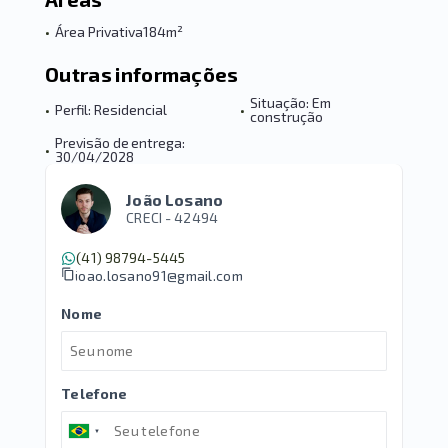
•
Área Privativa
184m²
Outras informações
Situação: Em
•
Perfil: Residencial
•
construção
Previsão de entrega:
•
30/04/2028
João Losano
CRECI -
42494
(41) 98794-5445
joao.losano91@gmail.com
Nome
Telefone