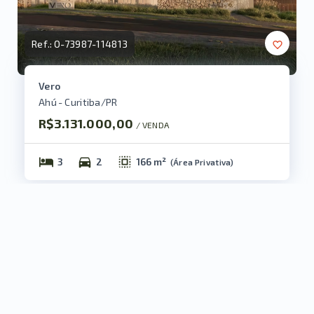
Ref.:
O-73987-114813
Vero
Ahú - Curitiba/PR
R$3.131.000,00
/ 
VENDA
3
2
166 m²
(
Área Privativa
)