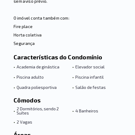
sem aviso prévio.
O imóvel conta também com:
Fire place
Horta coletiva
Segurança
Características do Condomínio
•
Academia de ginástica
•
Elevador social
•
Piscina adulto
•
Piscina infantil
•
Quadra poliesportiva
•
Salão de festas
Cômodos
2 Dormitórios, sendo 2
•
•
4 Banheiros
Suítes
•
2 Vagas
Áreas