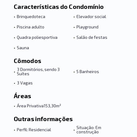
Características do Condomínio
•
Brinquedoteca
•
Elevador social
•
Piscina adulto
•
Playground
•
Quadra poliesportiva
•
Salão de festas
•
Sauna
Cômodos
3 Dormitórios, sendo 3
•
•
5 Banheiros
Suítes
•
3 Vagas
Áreas
•
Área Privativa
153,30m²
Outras informações
Situação: Em
•
Perfil: Residencial
•
construção