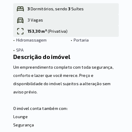
3
Dormitórios, sendo
3
Suítes
3 Vagas
Leaflet
153,30 m²
(
Privativa
)
•
Hidromassagem
•
Portaria
•
SPA
Descrição do imóvel
Um empreendimento completo com toda segurança,
conforto e lazer que você merece. Preço e
disponibilidade do imóvel sujeitos a alteração sem
aviso prévio.
O imóvel conta também com:
Lounge
Segurança