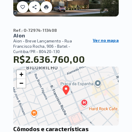
Ref.:
O-72974-113408
Aion
Ver no mapa
Aion - Breve Lançamento -
Rua
Francisco Rocha, 906 - Batel -
Curitiba/PR
- 80420-130
R$2.636.760,00
+
−
Cômodos e características