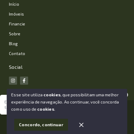
Início
Imóveis
Financie
Sobre
Blog
Contato
Social
Esse site utiliza
cookies
, que possibilitam uma melhor
experiência de navegação.
Ao continuar, você concorda
Estamos aqui para te ajudar. Vamos juntos nessa jornada
tão importante da sua vida?
© Copyright 2026 - João Losano Corretor de Imóveis -
com o uso de
cookies
.
Todos os direitos reservados
1
Concordo, continuar
SITE PARA IMOBILIARIA