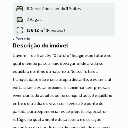
3
Dormitórios, sendo
3
Suítes
2 Vagas
Leaflet
156,12 m²
(
Privativa
)
•
Portaria
Descrição do imóvel
L’avenir – do francês “O futuro”. Imagine um futuro no
qual o tempo passa mais devagar, onde a vida se
equilibra no ritmo da natureza. Nesse futuro a
tranquilidade não é uma utopia distante, o essencial
volta a ser o estar próximo, o caminhar sem pressa e
vivenciar tudo aquilo que foi conquistado. O equilíbrio
entre o dia a dia e o viver com leveza é o ponto de
partida para experienciar esse projeto especial, um
refúgio no qual a mente desacelera e o coração
encontra sossego. Preço e disponibilidade do imóvel