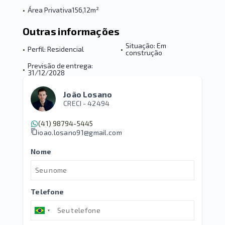
•
Área Privativa
156,12m²
Outras informações
Situação: Em
•
Perfil: Residencial
•
construção
Previsão de entrega:
•
31/12/2028
João Losano
CRECI -
42494
(41) 98794-5445
joao.losano91@gmail.com
Nome
Telefone