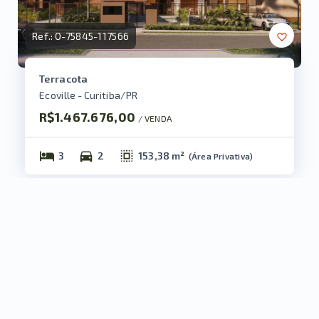
Ref.:
O-75845-117566
Terracota
Ecoville - Curitiba/PR
R$1.467.676,00
/ 
VENDA
3
2
153,38 m²
(
Área Privativa
)