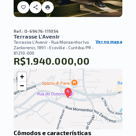
Ref.:
O-69476-111054
Terrasse L'Avenir
Ver no mapa
Terrasse L'Avenir -
Rua Monsenhor Ivo
Zanlorenzi, 1891 - Ecoville - Curitiba/PR
-
81210-000
R$1.940.000,00
+
−
Cômodos e características