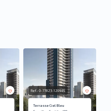
Ref.:
O-77823-120985
Terrasse Ciel Bleu