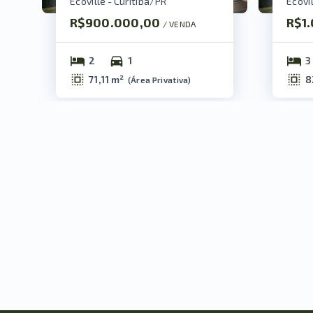
Ecoville - Curitiba/PR
Ecovil
R$900.000,00
R$1
/ 
VENDA
2
1
3
71,11 m²
8
(
Área Privativa
)