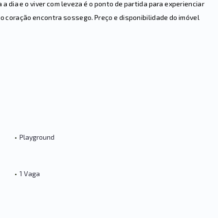
a a dia e o viver com leveza é o ponto de partida para experienciar
 o coração encontra sossego. Preço e disponibilidade do imóvel
•
Playground
•
1 Vaga