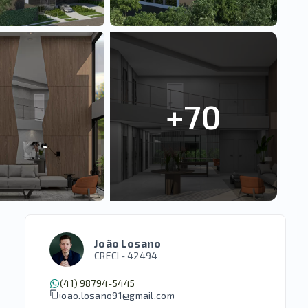
+
70
João Losano
CRECI -
42494
(41) 98794-5445
joao.losano91@gmail.com