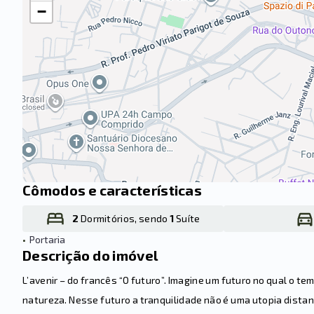
−
Cômodos e características
2
Dormitórios, sendo
1
Suíte
•
Portaria
Descrição do imóvel
L’avenir – do francês “O futuro”. Imagine um futuro no qual o te
natureza. Nesse futuro a tranquilidade não é uma utopia distant