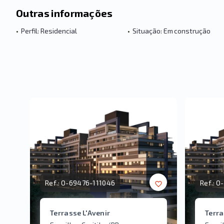
Outras informações
•
Perfil: Residencial
•
Situação: Em construção
Ref.:
O-69476-111046
Ref.:
O-
Terrasse L'Avenir
Terra