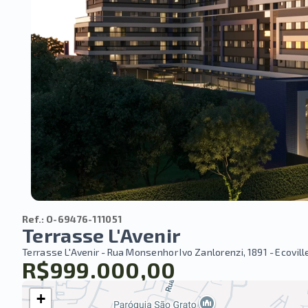
Ref.:
O-69476-111051
Terrasse L'Avenir
Terrasse L'Avenir -
Rua Monsenhor Ivo Zanlorenzi, 1891 - Ecoville
R$999.000,00
+