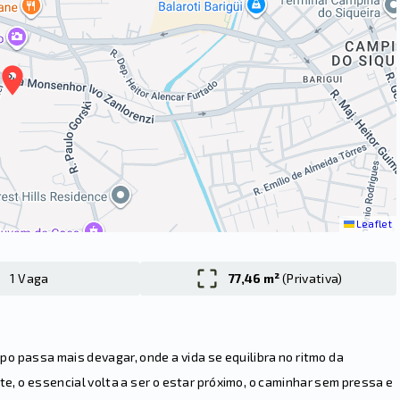
Leaflet
1 Vaga
77,46 m²
(
Privativa
)
mpo passa mais devagar, onde a vida se equilibra no ritmo da
e, o essencial volta a ser o estar próximo, o caminhar sem pressa e