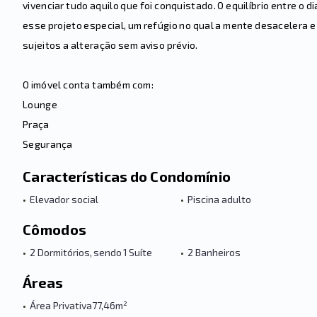
vivenciar tudo aquilo que foi conquistado. O equilíbrio entre o di
esse projeto especial, um refúgio no qual a mente desacelera e
sujeitos a alteração sem aviso prévio.
O imóvel conta também com:
Lounge
Praça
Segurança
Características do Condomínio
•
Elevador social
•
Piscina adulto
Cômodos
•
2 Dormitórios, sendo 1 Suíte
•
2 Banheiros
Áreas
•
Área Privativa
77,46m²