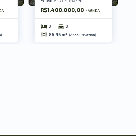
Ecoville - Curitiba/PR
R$1.400.000,00
DA
/ 
VENDA
2
2
86,96 m²
a
)
(
Área Privativa
)