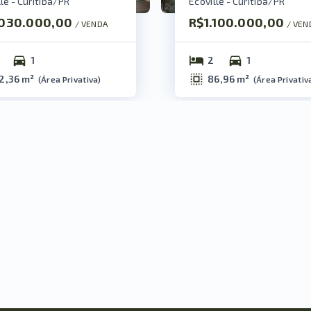
le - Curitiba/PR
Ecoville - Curitiba/PR
.030.000,00
R$1.100.000,00
/ 
VENDA
/ 
VEN
1
2
1
2,36 m²
86,96 m²
(
Área Privativa
)
(
Área Privativ