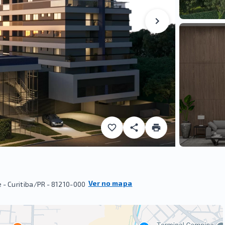
Ver no mapa
 - Curitiba/PR
- 81210-000