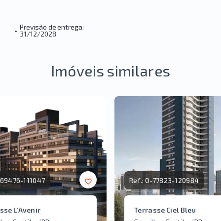
Previsão de entrega:
•
31/12/2028
Imóveis similares
69476-111047
Ref.:
O-77823-120984
sse L'Avenir
Terrasse Ciel Bleu