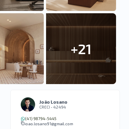
+
21
João Losano
CRECI -
42494
(41) 98794-5445
joao.losano91@gmail.com