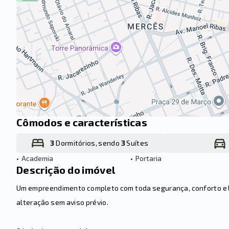
Cômodos e características
3
Dormitórios, sendo
3
Suítes
•
Academia
•
Portaria
Descrição do imóvel
Um empreendimento completo com toda segurança, conforto e laz
alteração sem aviso prévio.