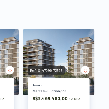
Ref.:
O-47096-72565
Amáz
Mercês - Curitiba/PR
R$3.469.480,00
NDA
/ 
VENDA