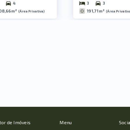
4
3
3
08,66 m²
191,71 m²
(
Área Privativa
)
(
Área Privativ
tor de Imóveis
Menu
Socia