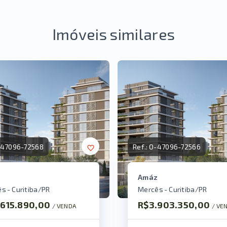
Imóveis similares
47096-72568
Ref.:
O-47096-72566
z
Amáz
s - Curitiba/PR
Mercês - Curitiba/PR
.615.890,00
R$3.903.350,00
/ 
VENDA
/ 
VE