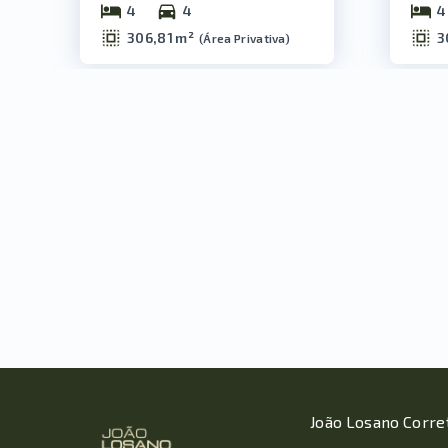
4
4
4
306,81 m²
3
(
Área Privativa
)
João Losano Corre