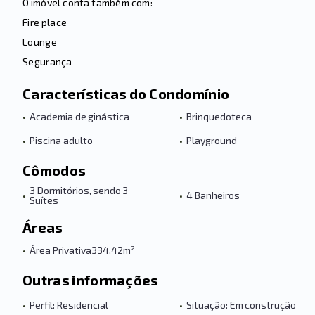
O imóvel conta também com:
Fire place
Lounge
Segurança
Características do Condomínio
•
Academia de ginástica
•
Brinquedoteca
•
Piscina adulto
•
Playground
Cômodos
3 Dormitórios, sendo 3
•
•
4 Banheiros
Suítes
Áreas
•
Área Privativa
334,42m²
Outras informações
•
Perfil: Residencial
•
Situação: Em construção