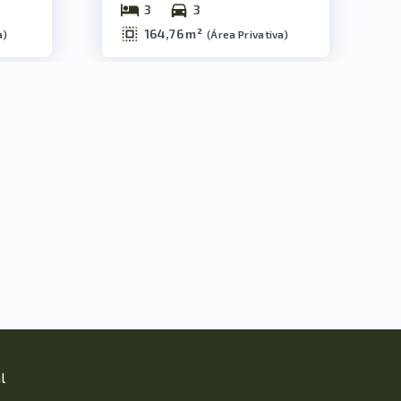
3
3
164,76 m²
a
)
(
Área Privativa
)
l