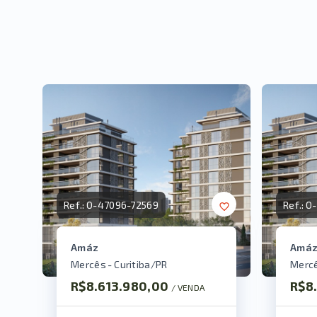
Ref.:
O-47096-72569
Ref.:
O-
Amáz
Amá
Mercês - Curitiba/PR
Mercê
R$8.613.980,00
R$8
/ 
VENDA