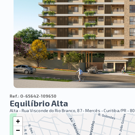
Ref.:
O-65642-109650
Equilíbrio Alta
Alta -
Rua Visconde do Rio Branco, 87 - Mercês - Curitiba/PR
- 8
+
−